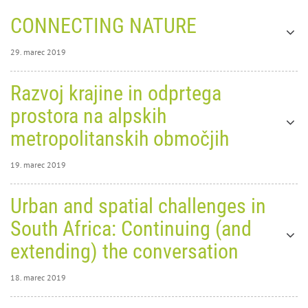
CONNECTING NATURE
29. marec 2019
29. marec 2019
0
27084
Razvoj krajine in odprtega
CONNECTING
prostora na alpskih
NATURE
metropolitanskih območjih
Connecting nature na predstavitvi
19. marec 2019
raziskovalne dejavnosti UIRS
študentom višje strokovne šole -
Varstvo okolja in komunala
19. marec 2019
Urban and spatial challenges in
Šolskega centra Novo mesto
0
9876
Ker CONNECTING NATURE naslavlja sodobne
South Africa: Continuing (and
Razvoj
pristope pri načrtovanju, upravljanju in
vzdrževanju mest, je bil projekt na kratko
extending) the conversation
predstavljen študentom višje strokovne šole
krajine
Varstvo okolja in komunala Šolskega centra
Novo mesto, ki so Urbanistični inštitut obiskali
18. marec 2019
in
29. 03. 2019