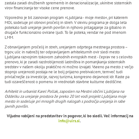
zastala zaradi družbenih sprememb in denacionalizacije, ukinitve sistemskih
virov financiranja ter visoke cene prenove.
Vzporedno je bil zasnovan program »Ljubljana - moje mesto«, pri katerem
MOL sodeluje pri obnovi pročelij in streh. V okviru programa je dolga leta
potekalo tudi urejanje javnih površin in njihovo prilagajanje za gibalno in
drugače funkcionalno ovirane ljudi. To še poteka, vendar ne pod imenom
LMM.
Z obnavljanjem pročelij in streh, urejanjem odprtega mestnega prostora –
trgov, ulic in nabrežij ter odpravljanjem arhitekturnih ovir sledi mesto
Ljubljana razvojnim tokovom zahodnih evropskih mest - čeprav ne s celovito
prenovo, ki je zaradi razdrobljenosti lastništva in pomanjkanja sistemskih
sredstev v našem okolju praktično ni možno izvajati. Vseeno pa mesto z večjo
stopnjo urejenosti postaja ne le bolj prijazno prebivalcem, temveč tudi
privlačnejše za investicije, razvoj turizma, kongresno dejavnost idr. Raste pa
tudi ozaveščenost o pomenu in vrednotah stavbne kulturne dediščine.
Arhitekt in urbanist Karel Pollak, zaposlen na Mestni občini Ljubljana na
Oddelku za urejanje prostora že preko 20 let vodi projekt Ljubljana moje
mesto in sodeluje pri mnogih drugih nalogah s področja urejanja in rabe
javnih površin.
Vljudno vabljeni na predstavitev in pogovor, ki bo sledil. Več informacij na
info@uirs.si
.