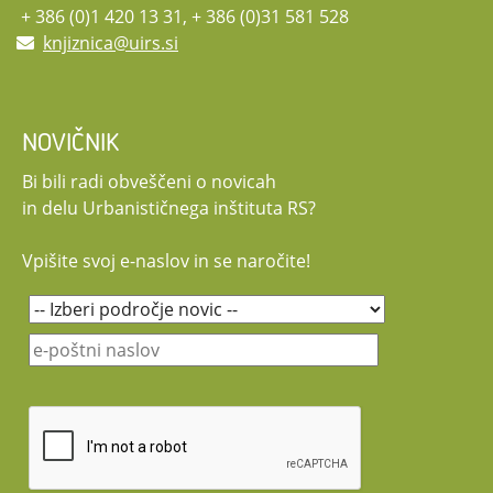
+ 386 (0)1 420 13 31, + 386 (0)31 581 528
knjiznica@uirs.si
NOVIČNIK
Bi bili radi obveščeni o novicah
in delu Urbanističnega inštituta RS?
Vpišite svoj e-naslov in se naročite!