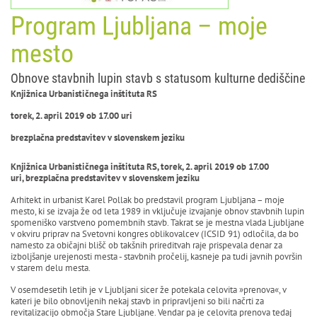
Program Ljubljana – moje
mesto
Obnove stavbnih lupin stavb s statusom kulturne dediščine
Knjižnica Urbanističnega inštituta RS
torek, 2. april 2019 ob 17.00 uri
brezplačn
a
predstavitev
v slovenskem jeziku
Knjižnica Urbanističnega inštituta RS, torek, 2. april 2019 ob 17.00
uri, brezplačn
a
predstavitev
v slovenskem jeziku
Arhitekt in urbanist Karel Pollak bo predstavil program Ljubljana – moje
mesto, ki se izvaja že od leta 1989 in vključuje izvajanje obnov stavbnih lupin
spomeniško varstveno pomembnih stavb. Takrat se je mestna vlada Ljubljane
v okviru priprav na Svetovni kongres oblikovalcev (ICSID 91) odločila, da bo
namesto za običajni blišč ob takšnih prireditvah raje prispevala denar za
izboljšanje urejenosti mesta - stavbnih pročelij, kasneje pa tudi javnih površin
v starem delu mesta.
V osemdesetih letih je v Ljubljani sicer že potekala celovita »prenova«, v
kateri je bilo obnovljenih nekaj stavb in pripravljeni so bili načrti za
revitalizacijo območja Stare Ljubljane. Vendar pa je celovita prenova tedaj