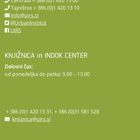
Centrala + 386 (0)1 420 13 00
Tajništvo + 386 (0)1 420 13 10
info@uirs.si
@UrbanInstitut
UIRS
KNJIŽNICA in INDOK CENTER
Delovni čas:
od ponedeljka do petka: 9.00 – 13.00
+ 386 (0)1 420 13 31, + 386 (0)31 581 528
knjiznica@uirs.si