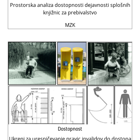
Prostorska analiza dostopnosti dejavnosti splošnih
knjižnic za prebivalstvo
MZK
Dostopnost
Ukrepi za uresničevanje pravic invalidov do dostopa