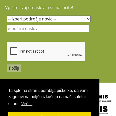
Vpišite svoj e-naslov in se naročite!
Copyright 2026 by UIRS
Ta spletna stran uporablja piškotke, da vam
zagotovi najboljšo izkušnjo na naši spletni
strani.
Več ...