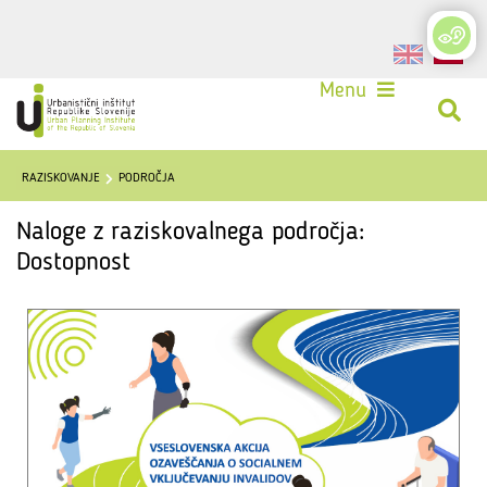
Login
Menu
RAZISKOVANJE
PODROČJA
Naloge z raziskovalnega področja:
Dostopnost