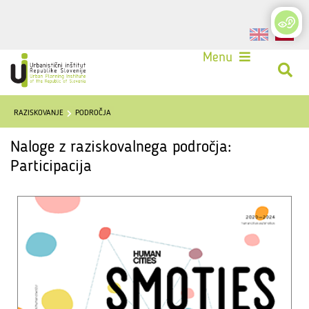
Login
Menu
RAZISKOVANJE
PODROČJA
Naloge z raziskovalnega področja:
Participacija