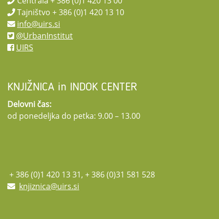
Centrala + 386 (0)1 420 13 00
Tajništvo + 386 (0)1 420 13 10
info@uirs.si
@UrbanInstitut
UIRS
KNJIŽNICA in INDOK CENTER
Delovni čas:
od ponedeljka do petka: 9.00 – 13.00
+ 386 (0)1 420 13 31, + 386 (0)31 581 528
knjiznica@uirs.si