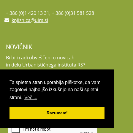
+ 386 (0)1 420 13 31, + 386 (0)31 581 528
knjiznica@uirs.si
NOVIČNIK
Bi bili radi obveščeni o novicah
in delu Urbanističnega inštituta RS?
Vpišite svoj e-naslov in se naročite!
Ta spletna stran uporablja piškotke, da vam
zagotovi najboljšo izkušnjo na naši spletni
strani.
Več ...
Razumem!