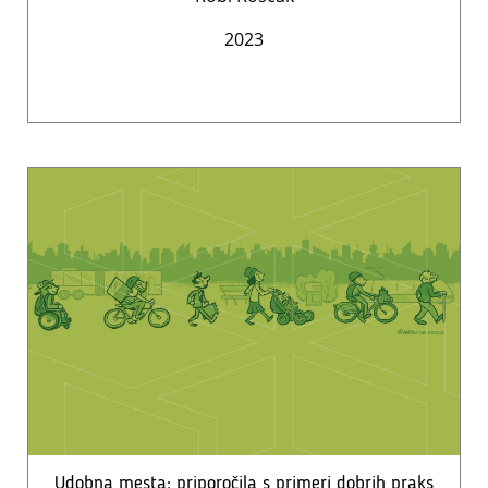
2023
Udobna mesta: priporočila s primeri dobrih praks