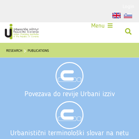
Login
Menu
RESEARCH
PUBLICATIONS
Povezava do revije Urbani izziv
Urbanistični terminološki slovar na netu