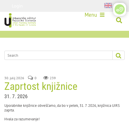
Login
Menu
30. julij 2026
0
239
Zaprtost knjižnice
31. 7. 2026
Uporabnike knjižnice obveščamo, da bo v petek, 31. 7. 2026, knjižnica UIRS
zaprta.
Hvala za razumevanje!