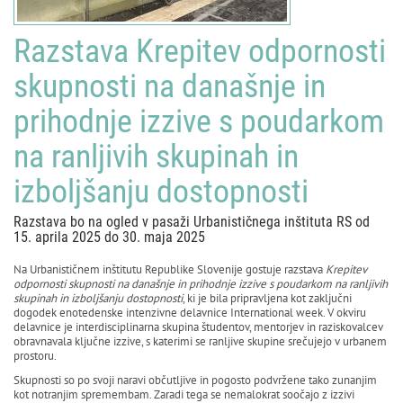
Razstava Krepitev odpornosti
skupnosti na današnje in
prihodnje izzive s poudarkom
na ranljivih skupinah in
izboljšanju dostopnosti
Razstava bo na ogled v pasaži Urbanističnega inštituta RS od
15. aprila 2025 do 30. maja 2025
Na Urbanističnem inštitutu Republike Slovenije gostuje razstava
Krepitev
odpornosti skupnosti na današnje in prihodnje izzive s poudarkom na ranljivih
skupinah in izboljšanju dostopnosti
, ki je bila pripravljena kot zaključni
dogodek enotedenske intenzivne delavnice International week. V okviru
delavnice je interdisciplinarna skupina študentov, mentorjev in raziskovalcev
obravnavala ključne izzive, s katerimi se ranljive skupine srečujejo v urbanem
prostoru.
Skupnosti so po svoji naravi občutljive in pogosto podvržene tako zunanjim
kot notranjim spremembam. Zaradi tega se nemalokrat soočajo z izzivi