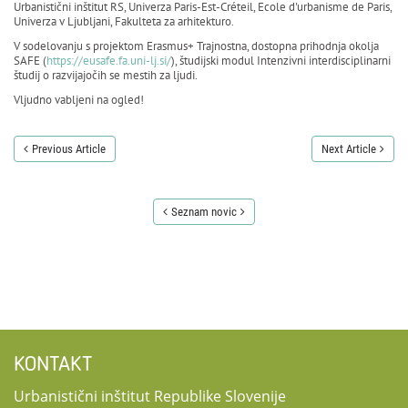
Urbanistični inštitut RS, Univerza Paris-Est-Créteil, Ecole d'urbanisme de Paris,
Univerza v Ljubljani, Fakulteta za arhitekturo.
V sodelovanju s projektom Erasmus+ Trajnostna, dostopna prihodnja okolja
SAFE (
https://eusafe.fa.uni-lj.si/
), študijski modul Intenzivni interdisciplinarni
študij o razvijajočih se mestih za ljudi.
Vljudno vabljeni na ogled!
Previous Article
Next Article
Seznam novic
KONTAKT
Urbanistični inštitut Republike Slovenije