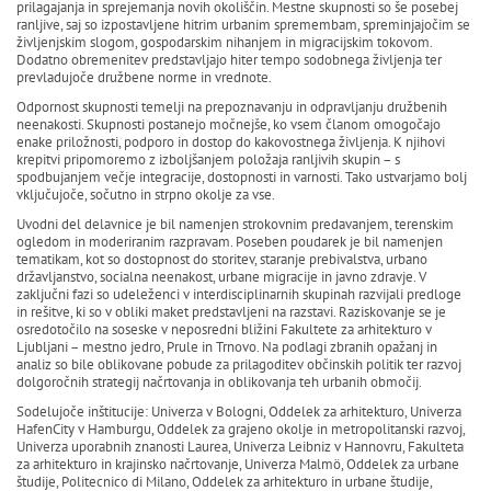
prilagajanja in sprejemanja novih okoliščin. Mestne skupnosti so še posebej
ranljive, saj so izpostavljene hitrim urbanim spremembam, spreminjajočim se
življenjskim slogom, gospodarskim nihanjem in migracijskim tokovom.
Dodatno obremenitev predstavljajo hiter tempo sodobnega življenja ter
prevladujoče družbene norme in vrednote.
Odpornost skupnosti temelji na prepoznavanju in odpravljanju družbenih
neenakosti. Skupnosti postanejo močnejše, ko vsem članom omogočajo
enake priložnosti, podporo in dostop do kakovostnega življenja. K njihovi
krepitvi pripomoremo z izboljšanjem položaja ranljivih skupin – s
spodbujanjem večje integracije, dostopnosti in varnosti. Tako ustvarjamo bolj
vključujoče, sočutno in strpno okolje za vse.
Uvodni del delavnice je bil namenjen strokovnim predavanjem, terenskim
ogledom in moderiranim razpravam. Poseben poudarek je bil namenjen
tematikam, kot so dostopnost do storitev, staranje prebivalstva, urbano
državljanstvo, socialna neenakost, urbane migracije in javno zdravje. V
zaključni fazi so udeleženci v interdisciplinarnih skupinah razvijali predloge
in rešitve, ki so v obliki maket predstavljeni na razstavi. Raziskovanje se je
osredotočilo na soseske v neposredni bližini Fakultete za arhitekturo v
Ljubljani – mestno jedro, Prule in Trnovo. Na podlagi zbranih opažanj in
analiz so bile oblikovane pobude za prilagoditev občinskih politik ter razvoj
dolgoročnih strategij načrtovanja in oblikovanja teh urbanih območij.
Sodelujoče inštitucije: Univerza v Bologni, Oddelek za arhitekturo, Univerza
HafenCity v Hamburgu, Oddelek za grajeno okolje in metropolitanski razvoj,
Univerza uporabnih znanosti Laurea, Univerza Leibniz v Hannovru, Fakulteta
za arhitekturo in krajinsko načrtovanje, Univerza Malmö, Oddelek za urbane
študije, Politecnico di Milano, Oddelek za arhitekturo in urbane študije,