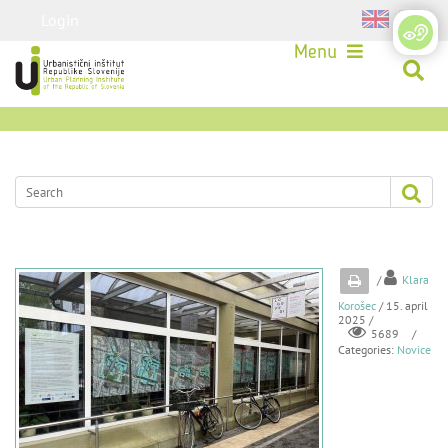
Login
Menu
/
Klara
Korošec
/ 15. april
2025 /
/
5689
Categories:
Novice