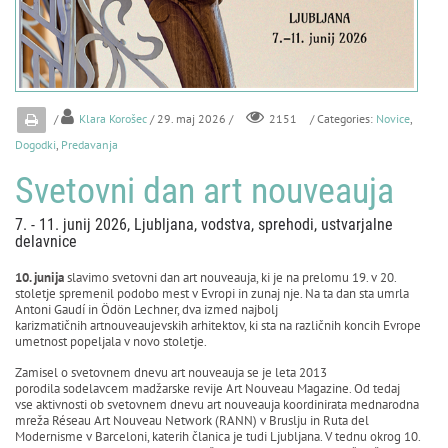
/
Klara Korošec
/ 29. maj 2026 /
/ Categories:
Novice
,
2151
Dogodki
,
Predavanja
Svetovni dan art nouveauja
7. - 11. junij 2026, Ljubljana, vodstva, sprehodi, ustvarjalne
delavnice
10. junija
slavimo svetovni dan art nouveauja, ki je na prelomu 19. v 20.
stoletje spremenil podobo mest v Evropi in zunaj nje. Na ta dan sta umrla
Antoni Gaudí in Ödön Lechner, dva izmed najbolj
karizmatičnih artnouveaujevskih arhitektov, ki sta na različnih koncih Evrope
umetnost popeljala v novo stoletje.
Zamisel o svetovnem dnevu art nouveauja se je leta 2013
porodila sodelavcem madžarske revije Art Nouveau Magazine. Od tedaj
vse aktivnosti ob svetovnem dnevu art nouveauja koordinirata mednarodna
mreža Réseau Art Nouveau Network (RANN) v Bruslju in Ruta del
Modernisme v Barceloni, katerih članica je tudi Ljubljana. V tednu okrog 10.