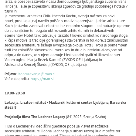
izraz, je posebej zaživela v času domoljubnega ljubljanskega župana Ivana
Hribarja. Ta se je zoperstavil iskanju zgledov za gradnjo sodobnega hotela v
tujini in
je mestnemu arhitektu Cirilu Metodu Kochu, avtorju načrtov za novi
hotel, predlagal, naj navdih poišče v motivih gorenjske ljudske arhitekture.
Koch je stavbo zasnoval celostno in z enotnim slogom – od notranje opreme
do zunanjščine ter bogato oblikovanih arhitekturnih in dekorativnih
elementov. Hotel tako združuje izrazito likovno simboliko narodnega sloga,
ki črpa motive iz tradicije gorenjskega stavbarstva in folklore, z značilnostmi
secesijske arhitekture širšega evropskega okolja.Hotel Tivoli je pomemben
tudi kot zbirališče slovenskih umetnikov in drugih intelektualcev, vse od
odprtja do danes, ko v njem domuje Mednarodni grafični likovni center.
Voden ogled: Marija Režek Kambič (ZVKDS OE Ljubljana) in
Aleksandra Renčelj Škedelj (ZVKDS, OE Ljubljana)
Prijava
:
izobrazevanje@mao.si
Več o dogodku:
https://mao.si
19.00-20.30
Lokacija: Lisztov inštitut - Madžarski kulturni center Ljubljana, Barvarska
steza 8
Projekcija filma The Lechner Legacy
(84’, 2025, Szonja Szabó)
Film o Lechnerjevi dediščini gledalce popelje v svet madžarske
secesijske arhitekture Ödöna Lechnerja, v urbani razvoj Budimpešte ter
njene umetnosti in umetne obrti. Z igranimi prizori in zgodovinskimi