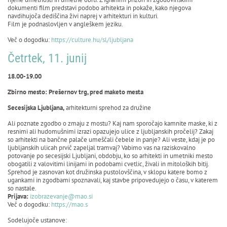
dokumenti film predstavi podobo arhitekta in pokaže, kako njegova
navdihujoča dediščina živi naprej v arhitekturi in kulturi.
Film je podnaslovljen v angleškem jeziku.
Več o dogodku:
https://culture.hu/sl/ljubljana
Četrtek, 11. junij
18.00-19.00
Zbirno mesto: Prešernov trg, pred maketo mesta
Secesijska Ljubljana,
arhitekturni sprehod za družine
Ali poznate zgodbo o zmaju z mostu? Kaj nam sporočajo kamnite maske, ki z
resnimi ali hudomušnimi izrazi opazujejo ulice z ljubljanskih pročelij? Zakaj
so arhitekti na bančne palače umeščali čebele in panje? Ali veste, kdaj je po
ljubljanskih ulicah prvič zapeljal tramvaj? Vabimo vas na raziskovalno
potovanje po secesijski Ljubljani, obdobju, ko so arhitekti in umetniki mesto
obogatili z valovitimi linijami in podobami cvetlic, živali in mitoloških bitij.
Sprehod je zasnovan kot družinska pustolovščina, v sklopu katere bomo z
ugankami in zgodbami spoznavali, kaj stavbe pripovedujejo o času, v katerem
so nastale.
Prijava:
izobrazevanje@mao.si
Več o dogodku:
https://mao.s
Sodelujoče ustanove: