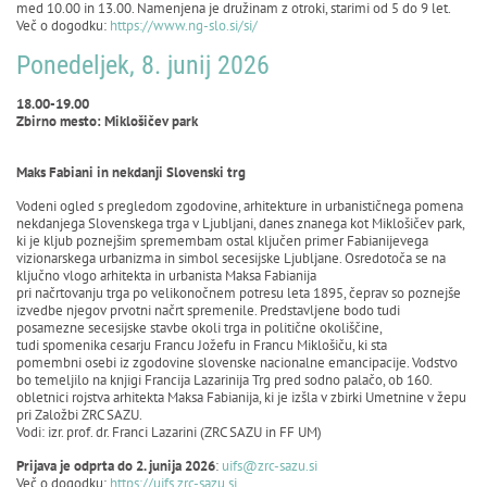
med 10.00 in 13.00. Namenjena je družinam z otroki, starimi od 5 do 9 let.
Več o dogodku:
https://www.ng-slo.si/si/
Ponedeljek, 8. junij 2026
18.00-19.00
Zbirno mesto: Miklošičev park
Maks Fabiani in nekdanji Slovenski trg
Vodeni ogled s pregledom zgodovine, arhitekture in urbanističnega pomena
nekdanjega Slovenskega trga v Ljubljani, danes znanega kot Miklošičev park,
ki je kljub poznejšim spremembam ostal ključen primer Fabianijevega
vizionarskega urbanizma in simbol secesijske Ljubljane. Osredotoča se na
ključno vlogo arhitekta in urbanista Maksa Fabianija
pri načrtovanju trga po velikonočnem potresu leta 1895, čeprav so poznejše
izvedbe njegov prvotni načrt spremenile. Predstavljene bodo tudi
posamezne secesijske stavbe okoli trga in politične okoliščine,
tudi spomenika cesarju Francu Jožefu in Francu Miklošiču, ki sta
pomembni osebi iz zgodovine slovenske nacionalne emancipacije. Vodstvo
bo temeljilo na knjigi Francija Lazarinija Trg pred sodno palačo, ob 160.
obletnici rojstva arhitekta Maksa Fabianija, ki je izšla v zbirki Umetnine v žepu
pri Založbi ZRC SAZU.
Vodi: izr. prof. dr. Franci Lazarini (ZRC SAZU in FF UM)
Prijava je odprta do 2. junija 2026
:
uifs@zrc-sazu.si
Več o dogodku:
https://uifs.zrc-sazu.si