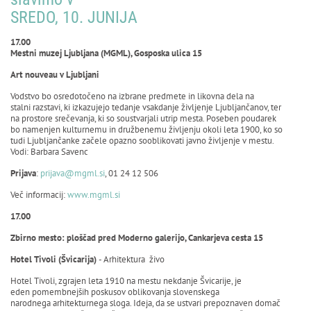
SREDO, 10. JUNIJA
17.00
Mestni muzej Ljubljana (MGML), Gosposka ulica 15
Art nouveau v Ljubljani
Vodstvo bo osredotočeno na izbrane predmete in likovna dela na
stalni razstavi, ki izkazujejo tedanje vsakdanje življenje Ljubljančanov, ter
na prostore srečevanja, ki so soustvarjali utrip mesta. Poseben poudarek
bo namenjen kulturnemu in družbenemu življenju okoli leta 1900, ko so
tudi Ljubljančanke začele opazno sooblikovati javno življenje v mestu.
Vodi: Barbara Savenc
Prijava
:
prijava@mgml.si
, 01 24 12 506
Več informacij:
www.mgml.si
17.00
Zbirno mesto: ploščad pred Moderno galerijo, Cankarjeva cesta 15
Hotel Tivoli (Švicarija)
- Arhitektura živo
Hotel Tivoli, zgrajen leta 1910 na mestu nekdanje Švicarije, je
eden pomembnejših poskusov oblikovanja slovenskega
narodnega arhitekturnega sloga. Ideja, da se ustvari prepoznaven domač