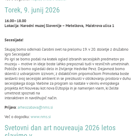
Torek, 9. junij 2026
16.00–18.00
Lokacija: Narodni muzej Slovenije – Metelkova, Maistrova ulica 1
Secesijada!
Skupaj bomo odkrivali čarobni svet na prelomu 19. v 20. stoletje z družabno
igro Secesijada!
Po igri se bomo podali na kratek ogled izbranih secesijskih predmetov po
muzeju – motive in ideje boste lahko prepoznali tudi v resničnih umetninah.
Pobliže si bomo ogledali delo in življenje Hedvike Pevz. Dejavnost bomo
sklenili z ustvarjalnim izzivom; z didaktičnim pripomočkom Primoteka boste
sestavili svoj secesijski ambient in se preizkusili v oblikovanju prostora v duhu
secesijskega sloga. Vsebine za program so nastale v okviru evropskega
projekta Art Nouveau kot nova EUtopija in je namenjen vsem, ki želite
umetnost spoznati na
interaktiven in navdihujoč način.
Prijava
:
arheozabava@nms.si
Več o dogodku:
www.nms.si
Svetovni dan art nouveauja 2026 letos
slavimo v