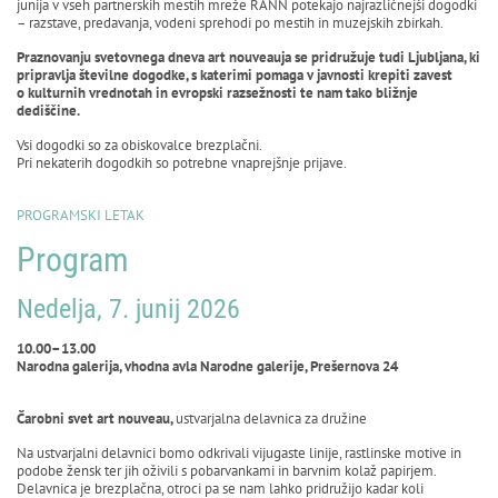
junija v vseh partnerskih mestih mreže RANN potekajo najrazličnejši dogodki
– razstave, predavanja, vodeni sprehodi po mestih in muzejskih zbirkah.
Praznovanju svetovnega dneva art nouveauja se pridružuje tudi Ljubljana, ki
pripravlja številne dogodke, s katerimi pomaga v javnosti krepiti zavest
o kulturnih vrednotah in evropski razsežnosti te nam tako bližnje
dediščine.
Vsi dogodki so za obiskovalce brezplačni.
Pri nekaterih dogodkih so potrebne vnaprejšnje prijave.
PROGRAMSKI LETAK
Program
Nedelja, 7. junij 2026
10.00–13.00
Narodna galerija, vhodna avla Narodne galerije, Prešernova 24
Čarobni svet art nouveau,
ustvarjalna delavnica za družine
Na ustvarjalni delavnici bomo odkrivali vijugaste linije, rastlinske motive in
podobe žensk ter jih oživili s pobarvankami in barvnim kolaž papirjem.
Delavnica je brezplačna, otroci pa se nam lahko pridružijo kadar koli