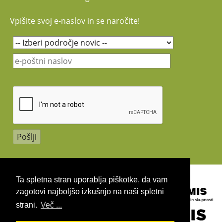
Vpišite svoj e-naslov in se naročite!
Copyright 2026 by UIRS
Ta spletna stran uporablja piškotke, da vam
zagotovi najboljšo izkušnjo na naši spletni
strani.
Več ...