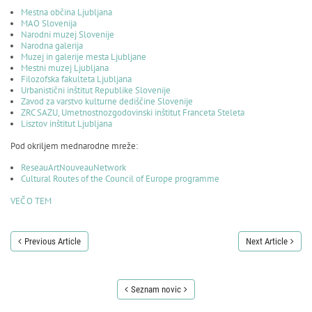
Mestna občina Ljubljana
MAO Slovenija
Narodni muzej Slovenije
Narodna galerija
Muzej in galerije mesta Ljubljane
Mestni muzej Ljubljana
Filozofska fakulteta Ljubljana
Urbanistični inštitut Republike Slovenije
Zavod za varstvo kulturne dediščine Slovenije
ZRC SAZU, Umetnostnozgodovinski inštitut Franceta Steleta
Lisztov inštitut Ljubljana
Pod okriljem mednarodne mreže:
ReseauArtNouveauNetwork
Cultural Routes of the Council of Europe programme
VEČ O TEM
Previous Article
Next Article
Seznam novic