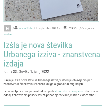
/
Vesna Slabe
/ 1. september 2022 /
/ Categories:
29455
Novice
Izšla je nova številka
Urbanega izziva - znanstvena
izdaja
letnik 33, števlka 1, junij 2022
Junija je izšla nova številka Urbanega izziva, v kateri je objavljenih pet
znanstvenih člankov in recenzija knjige o globalnih migracijah.
Lepo vabljeni k branju prosto dostopnih
slovenskih
in
angleških
člankov in
oddaji znanstvenih prispevkov za prihodnjo številko, ki izide v decembru!