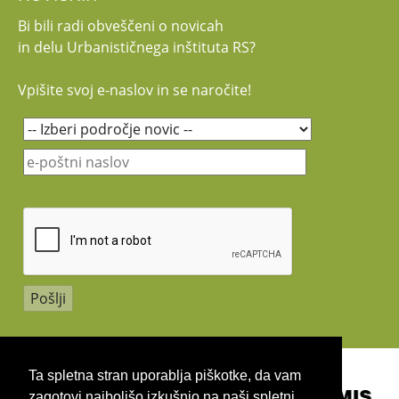
Bi bili radi obveščeni o novicah
in delu Urbanističnega inštituta RS?
Vpišite svoj e-naslov in se naročite!
Copyright 2026 by UIRS
Ta spletna stran uporablja piškotke, da vam
zagotovi najboljšo izkušnjo na naši spletni