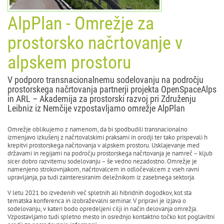
AlpPlan - Omrežje za
prostorsko načrtovanje v
alpskem prostoru
V podporo transnacionalnemu sodelovanju na področju
prostorskega načrtovanja partnerji projekta OpenSpaceAlps
in ARL – Akademija za prostorski razvoj pri Združenju
Leibniz iz Nemčije vzpostavljamo omrežje AlpPlan
Omrežje oblikujemo z namenom, da bi spodbudili transnacionalno
izmenjavo izkušenj z načrtovalskimi praksami in orodji ter tako prispevali h
krepitvi prostorskega načrtovanja v alpskem prostoru. Usklajevanje med
državami in regijami na področju prostorskega načrtovanja je namreč – kljub
sicer dobro razvitemu sodelovanju – še vedno nezadostno. Omrežje je
namenjeno strokovnjakom, načrtovalcem in odločevalcem z vseh ravni
upravljanja, pa tudi zainteresiranim deležnikom iz zasebnega sektorja.
V letu 2021 bo izvedenih več spletnih ali hibridnih dogodkov, kot sta
tematska konferenca in izobraževalni seminar. V pripravi je izjava o
sodelovanju, v kateri bodo opredeljeni cilji in način delovanja omrežja.
Vzpostavljamo tudi spletno mesto in osrednjo kontaktno točko kot poglavitni