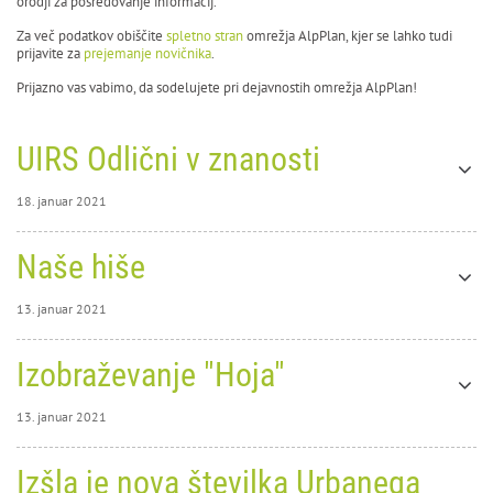
orodji za posredovanje informacij.
Za več podatkov obiščite
spletno stran
omrežja AlpPlan, kjer se lahko tudi
prijavite za
prejemanje novičnika
.
Prijazno vas vabimo, da sodelujete pri dejavnostih omrežja AlpPlan!
UIRS Odlični v znanosti
18. januar 2021
18. januar 2021
Naše hiše
0
13561
UIRS
13. januar 2021
Odlični
13. januar 2021
Izobraževanje "Hoja"
0
v
13439
Naše
13. januar 2021
hiše
13. januar 2021
Izšla je nova številka Urbanega
0