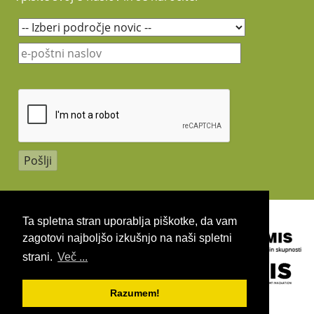
Lepo vabljeni!
Avtor fotografije: Simon Koblar
Copyright 2026 by UIRS
Ta spletna stran uporablja piškotke, da vam
zagotovi najboljšo izkušnjo na naši spletni
strani.
Več ...
Razumem!