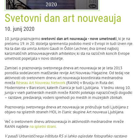
Svetovni dan art nouveauja
10. junij 2020
10. junija praznujemo
svetovni dan art nouveauja
- nove umetnosti
, ki je na
prelomu 19. in 20. stoletja spremenila podobo mest v Evropi in tudi izven nje.
Na ta dan sta umrla Antoni Gaudi in Ődön Lechner, dva izmed najbolj
karizmatičnih artnouveaujevskih arhitektov, ki sta na različnih koncih Evrope
umetnost popeljala v novo stoletje.
Zamisel o praznovanju svetovnega dneva art nouveauja se je leta 2013
porodila sodelavcem madžarske revije Art Nouveau Magazine. Od tedaj vse
aktivnosti ob svetovnem dnevu art nouveauja koordinirata mednarodna
mreža
Réseau Art Nouveau Network
(RANN) v Bruslju in Ruta del
Modernisme v Barceloni, katerih članica je tudi Ljubljana. V tednu okrog 10.
junija v vseh partnerskih mestih mreže RANN potekajo najrazličnejši dogodki
– razstave, predavanja, vodeni sprehodi po mestih in muzejskih zbirkah.
Praznovanju svetovnega dneva art nouveauja se pridružuje tudi Ljubljana z
objavo na spletnih straneh MOL in članic skupine Art nouveua Ljubljana.
Več o svetovnem dnevu artnouveauja in aktivnostih mednarodne mreže
RANN najdete
na spletni strani
.
V pasaži Urbanističnega inštituta RS
si lahko ogledate
fotografsk
o
razstav
o