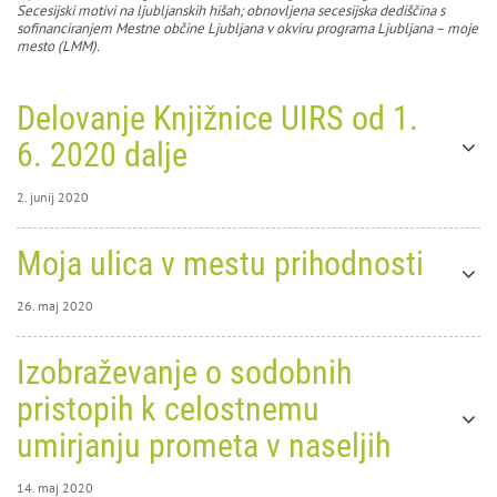
Secesijski motivi na ljubljanskih hišah; obnovljena secesijska dediščina s
sofinanciranjem Mestne občine Ljubljana v okviru programa Ljubljana – moje
mesto (LMM)
.
Delovanje Knjižnice UIRS od 1.
6. 2020 dalje
2. junij 2020
2. junij 2020
Moja ulica v mestu prihodnosti
0
12508
26. maj 2020
26. maj 2020
Izobraževanje o sodobnih
0
12540
pristopih k celostnemu
Moja
umirjanju prometa v naseljih
ulica v
14. maj 2020