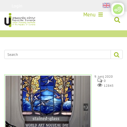
Login
Menu
9. junij 2020
0
12845