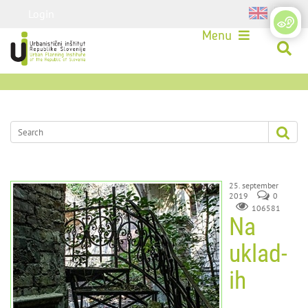
Login
Menu
25. september
2019
0
106581
Na
uklad-
ih