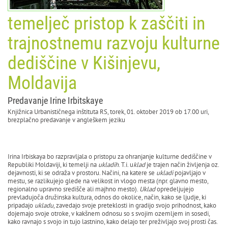
temelječ pristop k zaščiti in
trajnostnemu razvoju kulturne
dediščine v Kišinjevu,
Moldavija
Predavanje Irine Irbitskaye
Knjižnica Urbanističnega inštituta RS, torek, 01. oktober 2019 ob 17.00 uri,
brezplačno predavanje v angleškem jeziku
Irina Irbiskaya bo razpravljala o pristopu za ohranjanje kulturne dediščine v
Republiki Moldaviji, ki temelji na
ukladih
. T.i. u
klad
je trajen način življenja oz.
dejavnosti, ki se odraža v prostoru. Načini, na katere se
ukladi
pojavljajo v
mestu, se razlikujejo glede na velikost in vlogo mesta (npr. glavno mesto,
regionalno upravno središče ali majhno mesto).
Uklad
opredeljujejo
prevladujoča družinska kultura, odnos do okolice, način, kako se ljudje, ki
pripadajo
ukladu
, zavedajo svoje preteklosti in gradijo svojo prihodnost, kako
dojemajo svoje otroke, v kakšnem odnosu so s svojim ozemljem in sosedi,
kako ravnajo s svojo in tujo lastnino, kako delajo ter preživljajo svoj prosti čas.