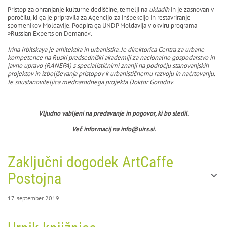
Pristop za ohranjanje kulturne dediščine, temelji na
ukladih
in je zasnovan v
poročilu, ki ga je pripravila za Agencijo za inšpekcijo in restavriranje
spomenikov Moldavije. Podpira ga UNDP Moldavija v okviru programa
»Russian Experts on Demand«.
Irina Irbitskaya je arhitektka in urbanistka. Je direktorica Centra za urbane
kompetence na Ruski predsedniški akademiji za nacionalno gospodarstvo in
javno upravo (RANEPA) s specialističnimi znanji na področju stanovanjskih
projektov in izboljševanja pristopov k urbanističnemu razvoju in načrtovanju.
Je soustanoviteljica mednarodnega projekta Doktor Gorodov.
Vljudno vabljeni na predavanje in pogovor, ki bo sledil.
Več informacij na info@uirs.si.
Zaključni dogodek ArtCaffe
Postojna
17. september 2019
17. september 2019