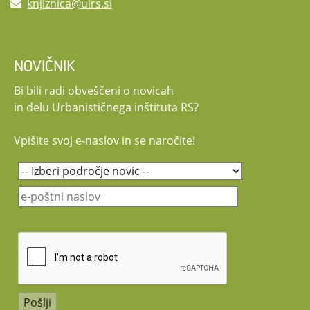
knjiznica@uirs.si
Več o dogodkih v mesecu krajinske arhitekture si lahko preberete na
www.dkas.si in na njihovi Facebook strani. Več o krajinski politiki, kateri je
letošnji mesec krajinske ahtitekture posvečen pa na www.krajinskapolitika.si.
NOVIČNIK
Bi bili radi obveščeni o novicah
in delu Urbanističnega inštituta RS?
Vljudno vabljeni na predavanje in razpravo. Več informacij na
info@uirs.si
.
Vpišite svoj e-naslov in se naročite!