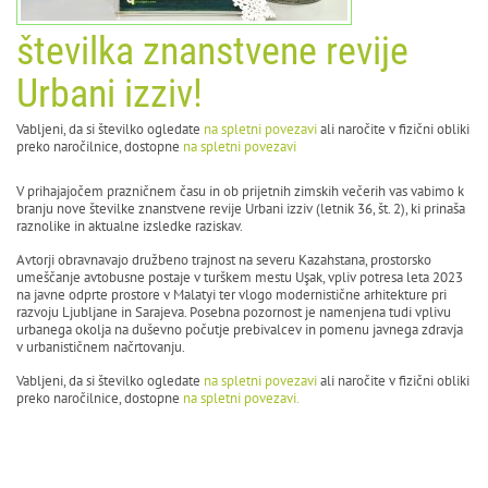
številka znanstvene revije
Urbani izziv!
Vabljeni, da si številko ogledate
na spletni povezavi
ali naročite v fizični obliki
preko naročilnice, dostopne
na spletni povezavi
V prihajajočem prazničnem času in ob prijetnih zimskih večerih vas vabimo k
branju nove številke znanstvene revije Urbani izziv (letnik 36, št. 2), ki prinaša
raznolike in aktualne izsledke raziskav.
Avtorji obravnavajo družbeno trajnost na severu Kazahstana, prostorsko
umeščanje avtobusne postaje v turškem mestu Uşak, vpliv potresa leta 2023
na javne odprte prostore v Malatyi ter vlogo modernistične arhitekture pri
razvoju Ljubljane in Sarajeva. Posebna pozornost je namenjena tudi vplivu
urbanega okolja na duševno počutje prebivalcev in pomenu javnega zdravja
v urbanističnem načrtovanju.
Vabljeni, da si številko ogledate
na spletni povezavi
ali naročite v fizični obliki
preko naročilnice, dostopne
na spletni povezavi.