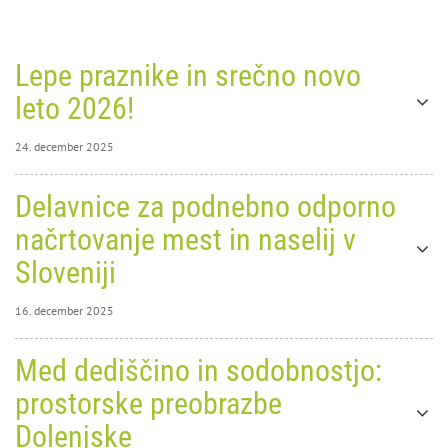
Lepe praznike in srečno novo
leto 2026!
24. december 2025
24. december 2025
Delavnice za podnebno odporno
0
10583
načrtovanje mest in naselij v
Lepe
Sloveniji
16. december 2025
16. december 2025
Med dediščino in sodobnostjo:
0
11070
prostorske preobrazbe
praznike in srečno novo leto
Dolenjske