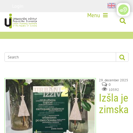
Login
Menu
29. december 2025
0
10592
Izšla je
zimska