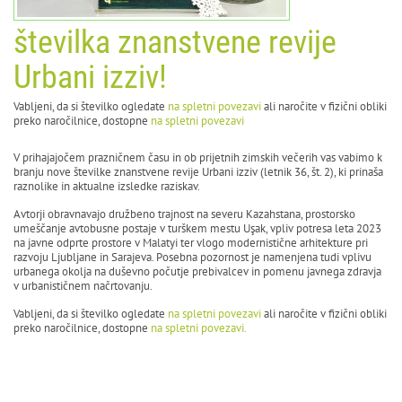
številka znanstvene revije
Urbani izziv!
Vabljeni, da si številko ogledate
na spletni povezavi
ali naročite v fizični obliki
preko naročilnice, dostopne
na spletni povezavi
V prihajajočem prazničnem času in ob prijetnih zimskih večerih vas vabimo k
branju nove številke znanstvene revije Urbani izziv (letnik 36, št. 2), ki prinaša
raznolike in aktualne izsledke raziskav.
Avtorji obravnavajo družbeno trajnost na severu Kazahstana, prostorsko
umeščanje avtobusne postaje v turškem mestu Uşak, vpliv potresa leta 2023
na javne odprte prostore v Malatyi ter vlogo modernistične arhitekture pri
razvoju Ljubljane in Sarajeva. Posebna pozornost je namenjena tudi vplivu
urbanega okolja na duševno počutje prebivalcev in pomenu javnega zdravja
v urbanističnem načrtovanju.
Vabljeni, da si številko ogledate
na spletni povezavi
ali naročite v fizični obliki
preko naročilnice, dostopne
na spletni povezavi.