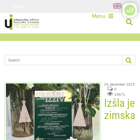
Login
Menu
29. december 2025
0
10671
Izšla je
zimska