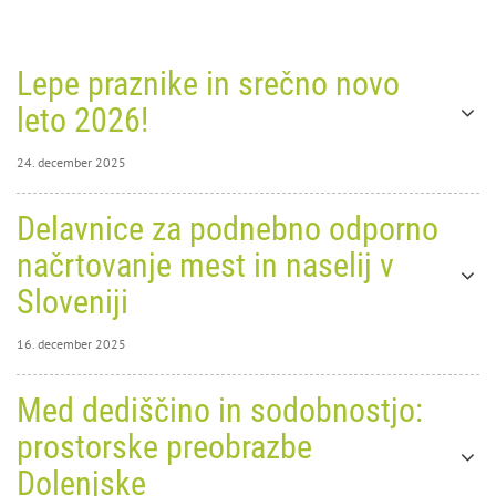
Lepe praznike in srečno novo
leto 2026!
24. december 2025
24. december 2025
Delavnice za podnebno odporno
0
10647
načrtovanje mest in naselij v
Lepe
Sloveniji
16. december 2025
16. december 2025
Med dediščino in sodobnostjo:
0
11117
prostorske preobrazbe
praznike in srečno novo leto
Dolenjske