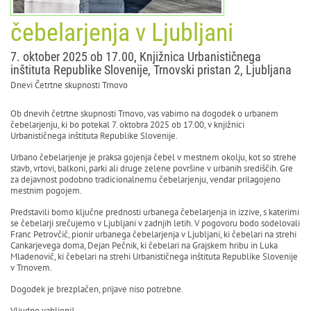
čebelarjenja v Ljubljani
7. oktober 2025 ob 17.00, Knjižnica Urbanističnega
inštituta Republike Slovenije, Trnovski pristan 2, Ljubljana
Dnevi Četrtne skupnosti Trnovo
Ob dnevih četrtne skupnosti Trnovo, vas vabimo na dogodek o urbanem
čebelarjenju, ki bo potekal 7. oktobra 2025 ob 17.00, v knjižnici
Urbanističnega inštituta Republike Slovenije.
Urbano čebelarjenje je praksa gojenja čebel v mestnem okolju, kot so strehe
stavb, vrtovi, balkoni, parki ali druge zelene površine v urbanih središčih. Gre
za dejavnost podobno tradicionalnemu čebelarjenju, vendar prilagojeno
mestnim pogojem.
Predstavili bomo ključne prednosti urbanega čebelarjenja in izzive, s katerimi
se čebelarji srečujemo v Ljubljani v zadnjih letih. V pogovoru bodo sodelovali
Franc Petrovčič, pionir urbanega čebelarjenja v Ljubljani, ki čebelari na strehi
Cankarjevega doma, Dejan Pečnik, ki čebelari na Grajskem hribu in Luka
Mladenovič, ki čebelari na strehi Urbanističnega inštituta Republike Slovenije
v Trnovem.
Dogodek je brezplačen, prijave niso potrebne.
Vljudno vabljeni!