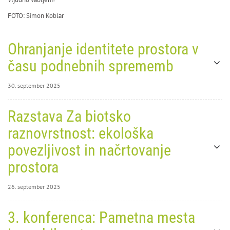
FOTO: Simon Koblar
Ohranjanje identitete prostora v
času podnebnih sprememb
30. september 2025
30. september
Razstava Za biotsko
2025
0
10002
raznovrstnost: ekološka
povezljivost in načrtovanje
prostora
26. september 2025
26. september
3. konferenca: Pametna mesta
Ohranjanje identitete
2025
0
4562