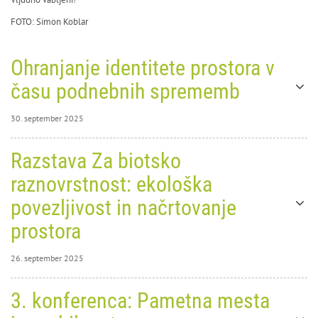
FOTO: Simon Koblar
Ohranjanje identitete prostora v
času podnebnih sprememb
30. september 2025
30. september
Razstava Za biotsko
2025
0
9990
raznovrstnost: ekološka
povezljivost in načrtovanje
prostora
26. september 2025
26. september
3. konferenca: Pametna mesta
Ohranjanje identitete
2025
0
4549