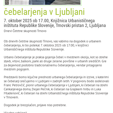
čebelarjenja v Ljubljani
7. oktober 2025 ob 17.00, Knjižnica Urbanističnega
inštituta Republike Slovenije, Trnovski pristan 2, Ljubljana
Dnevi Četrtne skupnosti Trnovo
Ob dnevih četrtne skupnosti Trnovo, vas vabimo na dogodek o urbanem
čebelarjenju, ki bo potekal 7. oktobra 2025 ob 17.00, v knjižnici
Urbanističnega inštituta Republike Slovenije.
Urbano čebelarjenje je praksa gojenja čebel v mestnem okolju, kot so strehe
stavb, vrtovi, balkoni, parki ali druge zelene površine v urbanih središčih. Gre
za dejavnost podobno tradicionalnemu čebelarjenju, vendar prilagojeno
mestnim pogojem.
Predstavili bomo ključne prednosti urbanega čebelarjenja in izzive, s katerimi
se čebelarji srečujemo v Ljubljani v zadnjih letih. V pogovoru bodo sodelovali
Franc Petrovčič, pionir urbanega čebelarjenja v Ljubljani, ki čebelari na strehi
Cankarjevega doma, Dejan Pečnik, ki čebelari na Grajskem hribu in Luka
Mladenovič, ki čebelari na strehi Urbanističnega inštituta Republike Slovenije
v Trnovem.
Dogodek je brezplačen, prijave niso potrebne.
Vljudno vabljeni!