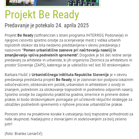
Projekt Be Ready
Predavanje je potekalo 24. aprila 2025
Projekt
Be Ready
(sofinanciran s strani programa INTERREG Podonavje) in
njegovo celovito spletno orodje za ocenjevanje mest z vidika urbanih
toplotnih otokov sta bila nedavno predstavljena v okviru predavanja z
naslovom
"Pomen urbanistične zasnove pri načrtovanju naselij in
zmanjševanju vpliva podnebnih sprememb".
Dogodek je bil del redne serije
predavanj za arhitekte in urbaniste, ki jih organizira Zbornica za arhitekturo in
prostor Slovenije (ZAPS), katerega se je udeležilo več kot 30 strokovnjakov.
Barbara Mušič z
Urbanističnega inštituta Republike Slovenije
je v okviru
predavanja predstavila projekt
Be Ready
, ki je zasnovan kor podpora lokalnim
odločevalcem, oblikovalcem politik, urbaniston in arhitektom z orodji in
znanjem, potrebnim za oblikovanje trajnostnih in podnebno odpornih naselij.
Spletno orodje bo zagotovilo praktična gradiva, smernice in primere dobre
prakse, ki bodo strokovnjakom pomagale pri učinkoviti vključitvi strategije za
ublažitev podnebnih sprememb v njihove procese urbanistične prakse.
Ponosni smo na proaktivne korake k ustvarjanju bolj trajnostne prihodnosti za
naše skupnosti. Nadaljujmo z inovacijami in sodelovanjem za bolj zeleno
jutri!
(foto: Branko Lenarčič)