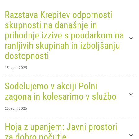
Razstava Krepitev odpornosti
skupnosti na današnje in
prihodnje izzive s poudarkom na
ranljivih skupinah in izboljšanju
dostopnosti
15. april 2025
15. april 2025
Sodelujemo v akciji Polni
0
5695
zagona in kolesarimo v službo
15. april 2025
15. april 2025
Hoja z upanjem: Javni prostori
0
5810
za dobro počutje