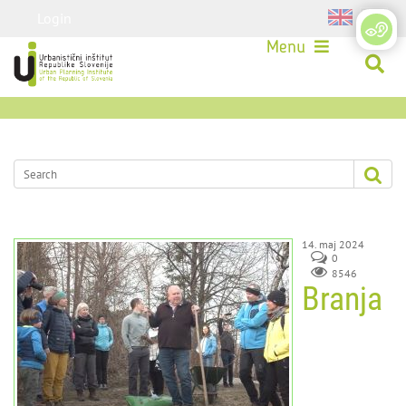
Login
Menu
14. maj 2024
0
8546
Branja