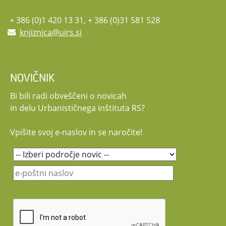
Vljudno vabljeni, da se dogodka udeležite!
Udeležba na posvetu je brezplačna. Potekal bo v slovenskem jeziku.
+ 386 (0)1 420 13 31, + 386 (0)31 581 528
Naslovna grafika: clipchamp.com
knjiznica@uirs.si
NOVIČNIK
Bi bili radi obveščeni o novicah
in delu Urbanističnega inštituta RS?
Vpišite svoj e-naslov in se naročite!