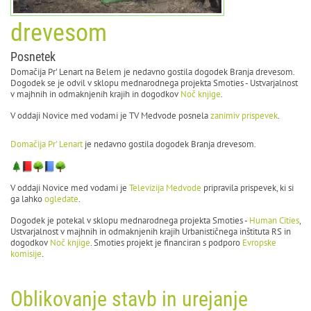
drevesom
Posnetek
Domačija Pr' Lenart na Belem je nedavno gostila dogodek Branja drevesom.
Dogodek se je odvil v sklopu mednarodnega projekta Smoties - Ustvarjalnost
v majhnih in odmaknjenih krajih in dogodkov
Noč knjige
.
V oddaji Novice med vodami je TV Medvode posnela
zanimiv prispevek
.
Domačija Pr' Lenart
je nedavno gostila dogodek Branja drevesom.
V oddaji Novice med vodami je
Televizija Medvode
pripravila prispevek, ki si
ga lahko
ogledate
.
Dogodek je potekal v sklopu mednarodnega projekta Smoties -
Human Cities
,
Ustvarjalnost v majhnih in odmaknjenih krajih Urbanističnega inštituta RS in
dogodkov
Noč knjige
. Smoties projekt je financiran s podporo
Evropske
komisije
.
Oblikovanje stavb in urejanje