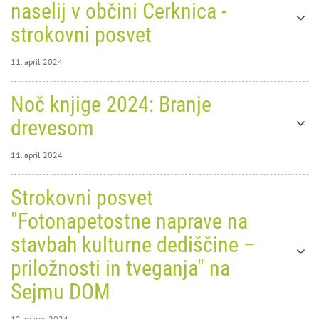
naselij v občini Cerknica -
strokovni posvet
11. april 2024
11. april 2024
Noč knjige 2024: Branje
0
8993
drevesom
11. april 2024
11. april 2024
Strokovni posvet
0
9232
"Fotonapetostne naprave na
Noč
stavbah kulturne dediščine –
Oblikovanje stavb in urejanje
knjige
priložnosti in tveganja" na
naselij v občini Cerknica -
2024:
Sejmu DOM
strokovni posvet
Branje
12. marec 2024