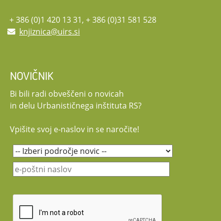
Vljudno vabljeni, da se dogodka udeležite!
Udeležba na posvetu je brezplačna. Potekal bo v slovenskem jeziku.
+ 386 (0)1 420 13 31, + 386 (0)31 581 528
Naslovna grafika: clipchamp.com
knjiznica@uirs.si
NOVIČNIK
Bi bili radi obveščeni o novicah
in delu Urbanističnega inštituta RS?
Vpišite svoj e-naslov in se naročite!