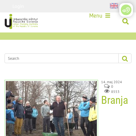
Login
Menu
14. maj 2024
0
8553
Branja