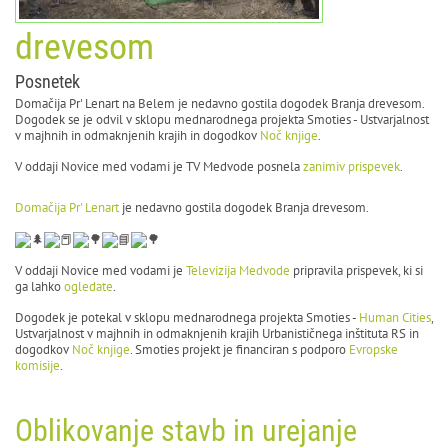
drevesom
Posnetek
Domačija Pr' Lenart na Belem je nedavno gostila dogodek Branja drevesom.
Dogodek se je odvil v sklopu mednarodnega projekta Smoties - Ustvarjalnost
v majhnih in odmaknjenih krajih in dogodkov
Noč knjige
.
V oddaji Novice med vodami je TV Medvode posnela
zanimiv prispevek
.
Domačija Pr' Lenart
je nedavno gostila dogodek Branja drevesom.
V oddaji Novice med vodami je
Televizija Medvode
pripravila prispevek, ki si
ga lahko
ogledate
.
Dogodek je potekal v sklopu mednarodnega projekta Smoties -
Human Cities
,
Ustvarjalnost v majhnih in odmaknjenih krajih Urbanističnega inštituta RS in
dogodkov
Noč knjige
. Smoties projekt je financiran s podporo
Evropske
komisije
.
Oblikovanje stavb in urejanje