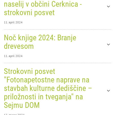
naselij v občini Cerknica -
strokovni posvet
11. april 2024
11. april 2024
Noč knjige 2024: Branje
0
9002
drevesom
11. april 2024
11. april 2024
Strokovni posvet
0
9242
"Fotonapetostne naprave na
Noč
stavbah kulturne dediščine –
Oblikovanje stavb in urejanje
knjige
priložnosti in tveganja" na
naselij v občini Cerknica -
2024:
Sejmu DOM
strokovni posvet
Branje
12. marec 2024