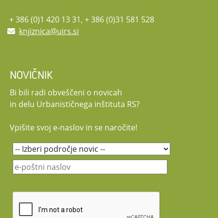
Vljudno vabljeni, da se dogodka udeležite!
Udeležba na posvetu je brezplačna. Potekal bo v slovenskem jeziku.
+ 386 (0)1 420 13 31, + 386 (0)31 581 528
Naslovna grafika: clipchamp.com
knjiznica@uirs.si
NOVIČNIK
Bi bili radi obveščeni o novicah
in delu Urbanističnega inštituta RS?
Vpišite svoj e-naslov in se naročite!