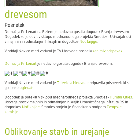
drevesom
Posnetek
Domačija Pr' Lenart na Belem je nedavno gostila dogodek Branja drevesom.
Dogodek se je odvil v sklopu mednarodnega projekta Smoties - Ustvarjalnost
v majhnih in odmaknjenih krajih in dogodkov
Noč knjige
.
V oddaji Novice med vodami je TV Medvode posnela
zanimiv prispevek
.
Domačija Pr' Lenart
je nedavno gostila dogodek Branja drevesom.
V oddaji Novice med vodami je
Televizija Medvode
pripravila prispevek, ki si
ga lahko
ogledate
.
Dogodek je potekal v sklopu mednarodnega projekta Smoties -
Human Cities
,
Ustvarjalnost v majhnih in odmaknjenih krajih Urbanističnega inštituta RS in
dogodkov
Noč knjige
. Smoties projekt je financiran s podporo
Evropske
komisije
.
Oblikovanje stavb in urejanje