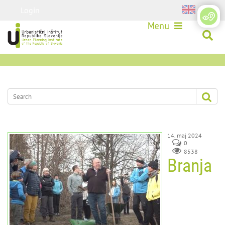
Login
Menu
14. maj 2024
0
8538
Branja