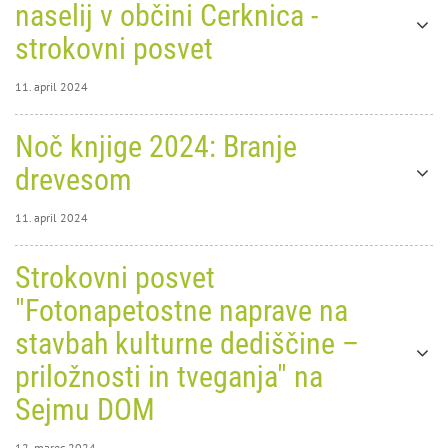
naselij v občini Cerknica -
strokovni posvet
11. april 2024
11. april 2024
Noč knjige 2024: Branje
0
8987
drevesom
11. april 2024
11. april 2024
Strokovni posvet
0
9218
"Fotonapetostne naprave na
Noč
stavbah kulturne dediščine –
Oblikovanje stavb in urejanje
knjige
priložnosti in tveganja" na
naselij v občini Cerknica -
2024:
Sejmu DOM
strokovni posvet
Branje
12. marec 2024