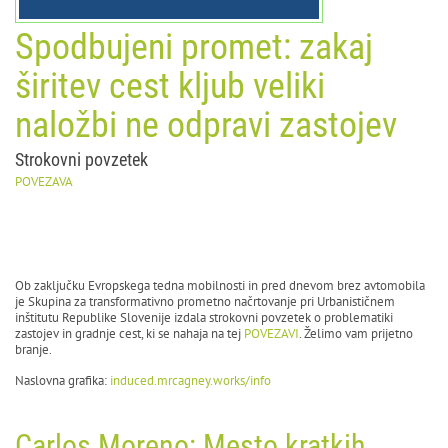
Spodbujeni promet: zakaj
širitev cest kljub veliki
naložbi ne odpravi zastojev
Strokovni povzetek
POVEZAVA
Ob zaključku Evropskega tedna mobilnosti in pred dnevom brez avtomobila
je Skupina za transformativno prometno načrtovanje pri Urbanističnem
inštitutu Republike Slovenije izdala strokovni povzetek o problematiki
zastojev in gradnje cest, ki se nahaja na tej
POVEZAVI
. Želimo vam prijetno
branje.
Naslovna grafika:
induced.mrcagney.works/info
Carlos Moreno: Mesto kratkih