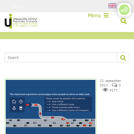
Login
Menu
22. september
2023
0
9177