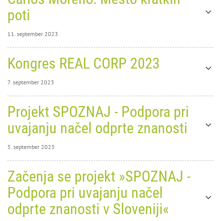
poti
11. september 2023
11. september
Kongres REAL CORP 2023
2023
0
9585
Carlos
7. september 2023
7. september 2023
Projekt SPOZNAJ - Podpora pri
0
27835
uvajanju načel odprte znanosti
5. september 2023
Moreno: Mesto kratkih poti
5. september 2023
Začenja se projekt »SPOZNAJ -
0
predavanje in okrogla miza, 22. 9. 2023, ob 11h, Klub CD
26205
Podpora pri uvajanju načel
22. 9. 2023, od 11.00 do 13.00, Klub Cankarjevega doma, Prešernova cesta 10,
Ljubljana
odprte znanosti v Sloveniji«
Kongres REAL CORP 2023
Obvezna
PRIJAVA