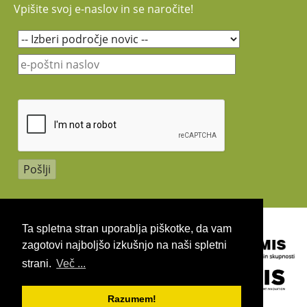
Vpišite svoj e-naslov in se naročite!
Copyright 2026 by UIRS
Ta spletna stran uporablja piškotke, da vam
zagotovi najboljšo izkušnjo na naši spletni
strani.
Več ...
Razumem!