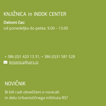
©Mitski park –foto Jan Antonac, VSŠ Sežana
obvezne prijave. Več informacij o konferenci ter obrazec za prijavo najdete na
11:40 – 12:20 Zala Velkavrh: Urbane intervencije
spletni strani projekta.
12:20 – 13:00 Branka Cvijetičanin: Pogled pešca ali kako prostor oblikuje
Za vse dodatne informacije smo dosegljivi na:
trajnostna.dediscina@fa.uni-
KNJIŽNICA in INDOK CENTER
življenjsko pripoved
lj.si
in na
hei-transform@zvkds.si
.
Delovni čas:
13:00 – 13:30 Zaključna razprava
od ponedeljka do petka: 9.00 – 13.00
PODROBNEJŠI PROGRAM
+ 386 (0)1 420 13 31, + 386 (0)31 581 528
knjiznica@uirs.si
NOVIČNIK
Bi bili radi obveščeni o novicah
in delu Urbanističnega inštituta RS?