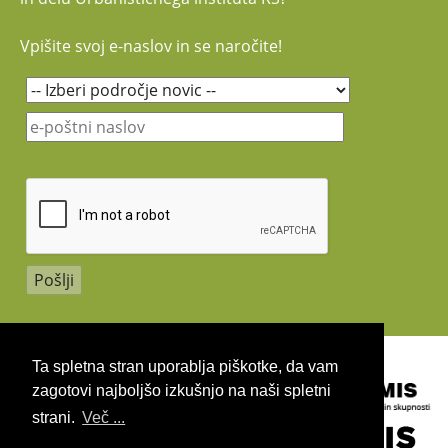
15:30
Diskusija
Vpišite svoj e-naslov in se naročite!
15:45
Odmor
16:00
Predstavitev
Davide Fassi
, Politecnico di
projekta
Smoties
Milano, Human Cities
Smoties vodilni partner
16:15
Predstavitev
Anke Strittmatter
, Avstria:
dobrih praks
Dorfschmiede Gutenstein -
"Iz sveta naredimo vas"
Aljona Surzikova
, Estonija: Iz
odpadka v diamant. Zgodba
Muzeja otroških vozičkov
Sara de Gouy
, Francija: Da.
Pročelje, minimalni projekt v
podporo rastlinju
Grčija
Mojca Senegačnik
, Slovenija:
Hiša na hribu
Copyright 2026 by UIRS
Islandija
Ta spletna stran uporablja piškotke, da vam
Paola Russo
, Italija: A cielo
zagotovi najboljšo izkušnjo na naši spletni
aperto / Odprto nebo.
Modrost časa.
strani.
Več ...
Poljska