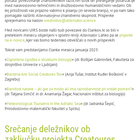
portala: povezovanje znanstvenikov različnih strok ter preseganje polarizacije
med naravoslovno-tehničnimi in družboslovno-humanističnimi vedami. Ob
tej priložnosti vas prijazno vabimo k pisanju (in seveda branju), vi pa nam tako
pomagate razširiti
Alternatorjevo
znanstveno skupnost. Prispevke
sprejemamo na naslov
urednistvo@alternator.science
Med novicami UIRS boste našli tudi povezave do člankov, ki so bili v
preteklem mesecu objavljeni v spletni reviji
Alternator
. Lahko pa se
prijavite
na e-novice
, kjer vas bomo tedensko obveščali o novih prispevkih.
Tokrat vam predstavljamo članke meseca januarja 2023:
»
Zapletena zgodba o strukturni biologiji
« (dr. Boštjan Gabrovšek, Fakulteta za
strojništvo Univerze v Ljubljani)
»
Bacteria Are Social Creatures Too
« (Anja Tušar, Institut Ruđer Bošković v
Zagrebu)
»
Barvitost narave – ali gre za modo ali ima raznobarvnost pri vrstah pomen?
«
(dr. Tatjana Simčič in dr. Anamarija Žagar, Nacionalni inštitut za biologijo)
»
Meteorological Tsunamis in the Adriatic Sea
« (dr. Jadranka Šepić,
Prirodoslovno-matematički fakultet u Splitu)
Srečanje deležnikov ob
zaključku projekta Creatoures