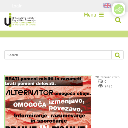
Login
Menu
20. februar 2023
0
9423