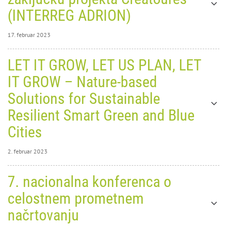
(INTERREG ADRION)
17. februar 2023
17. februar 2023
LET IT GROW, LET US PLAN, LET
0
9279
IT GROW – Nature-based
Solutions for Sustainable
Resilient Smart Green and Blue
Cities
2. februar 2023
Srečanje deležnikov ob
2. februar 2023
7. nacionalna konferenca o
0
zaključku projekta
27082
celostnem prometnem
LET IT
Creatoures (INTERREG
načrtovanju
GROW,