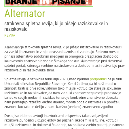
Alternator
strokovna spletna revija, ki jo pišejo raziskovalke in
raziskovalci
REVIJA
Alternator
je strokovna spletna revija, ki jo pišejo raziskovalke in raziskovalci
za vse, ki jih znanost in z njo povezani razmisleki zanimajo. Spletno mesto
prinaša alternativo sodobnim medijem in omogoča brezplačen dostop do
kakovostnih znanstvenih vsebin širokega spektra.
Alternator
je prvi slovenski
spletni portal, katerega vsebine na strokoven, a dostopen način ustvarjajo prav
raziskovalci in raziskovalke sami.
Spletna revija je vzniknila februarja 2020, med njenimi
podporniki
pa je tudi
Urbanistični inštitut Republike Slovenije. Ker si želimo, da bi naši bralci o
znanosti brali iz prve roke, vabimo tako mlajše kot tudi že starejše, izkušene
raziskovalke in raziskovalce, da nam v obliki znanstvenega eseja predstavijo
izsledke svojih nedavnih raziskav ter svoje konkretne znanstvene dosežke,
nam pomagajo razrešiti kakšno dilemo, morda podajo razmislek o položaju
znanosti kot take in delijo z nami kakšno (osebno) znanstveno zgodbo.
Doslej so bili med avtorji in avtoricami prispevkov tako uveljavljeni
raziskovalci, nosilci ERC projektov ter priznani akademiki iz tujine, kot tudi
mlajši raziskovalci in doktorski študentje, raznolikost vsebin pa utrjuje namero