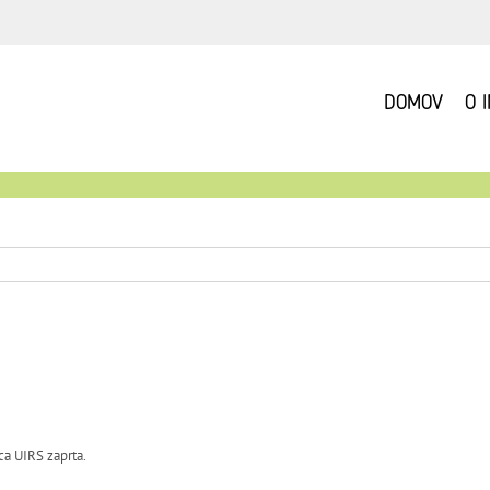
DOMOV
O 
ca UIRS zaprta.