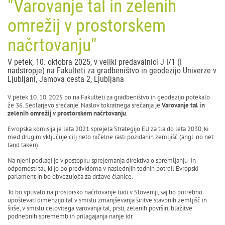
"Varovanje tal in zelenih
omrežij v prostorskem
načrtovanju"
V petek, 10. oktobra 2025, v veliki predavalnici J I/1 (I
nadstropje) na Fakulteti za gradbeništvo in geodezijo Univerze v
Ljubljani, Jamova cesta 2, Ljubljana
V petek 10. 10. 2025 bo na Fakulteti za gradbeništvo in geodezijo potekalo
že 36. Sedlarjevo srečanje. Naslov tokratnega srečanja je
Varovanje tal in
zelenih omrežij v prostorskem načrtovanju
.
Evropska komisija je leta 2021 sprejela Strategijo EU za tla do leta 2030, ki
med drugim vključuje cilj neto ničelne rasti pozidanih zemljišč (angl. no net
land taken).
Na njeni podlagi je v postopku sprejemanja direktiva o spremljanju in
odpornosti tal, ki jo bo predvidoma v naslednjih tednih potrdil Evropski
parlament in bo obvezujoča za države članice.
To bo vplivalo na prostorsko načrtovanje tudi v Sloveniji, saj bo potrebno
upoštevati dimenzijo tal v smislu zmanjševanja širitve stavbnih zemljišč in
širše, v smislu celovitega varovanja tal, prsti, zelenih površin, blažitve
podnebnih sprememb in prilagajanja nanje idr.