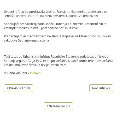
Uvodni referat bo predstavila prof. dr. Fransje L. Hooimeijer, profesorica na
Tehniški univerzi v Delftu na Nizozemskem, Oddelku za urbanizem.
Sodelujoči predavatelji bodo soočali mnenja s planersko-urbanističnih in
kmetijskih vidikov in iskali potencialne poti in rešitve.
Predavanjem in predstavitvam bo sledila razprava, na kateri bomo oblikovali
zaključke Sedlarjevega srečanja.
Tudi letos bo Urbanistični inštitut Republike Slovenije sodeloval pri izvedbi
Sedlarjevega srečanja, in sicer bo po srečanju izdan Zbornik referatov srečanja
kot del strokovne številke revije Urbani izziv.
Vljudno vabljeni k
PRIJAVI
Previous Article
Next Article
Seznam novic