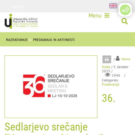
Login
Menu
RAZISKOVANJE
PREDAVANJA IN AKTIVNOSTI
/
Vesna
Slabe
/ 3. oktober
2025 /
/
1946
Categories:
Predavanja
36.
Sedlarjevo srečanje