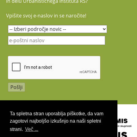
in delu Urbanističnega inštituta RS?
Vpišite svoj e-naslov in se naročite!
Copyright 2026 by UIRS
Ta spletna stran uporablja piškotke, da vam
zagotovi najboljšo izkušnjo na naši spletni
strani.
Več ...