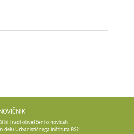
NOVIČNIK
Bi bili radi obveščeni o novicah
in delu Urbanističnega inštituta RS?