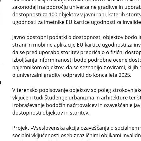
zakonodaji na področju univerzalne graditve in uporab
dostopnosti za 100 objektov v javni rabi, katerih stor
ugodnosti za imetnike EU kartice ugodnosti za invalide
Javno dostopni podatki o dostopnosti objektov bodo i
strani in mobilne aplikacije EU kartice ugodnosti za i
da se pred uporabo storitev prepričajo o fizični dosto
izboljšanja informiranosti bodo podrobne ocene dosto
najemnikom objektov, da se seznanijo z ovirami, ki jih
o univerzalni graditvi odpraviti do konca leta 2025.
u
V terensko popisovanje objektov so poleg strokovnjako
vključeni tudi študentje urbanizma in arhitekture ter št
izobraževanje bodočih načrtovalcev in ozaveščanje ja
dostopnosti objektov in storitev.
Projekt »Vseslovenska akcija ozaveščanja o socialnem v
socialni vključenosti oseb z različnimi oblikami invalid