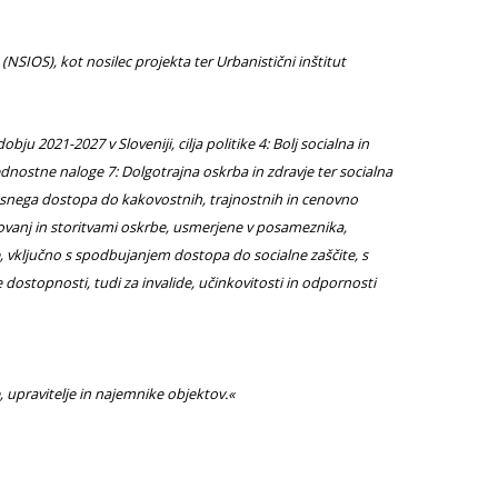
 (NSIOS), kot nosilec projekta ter Urbanistični inštitut
ju 2021-2027 v Sloveniji, cilja politike 4: Bolj socialna in
ednostne naloge 7: Dolgotrajna oskrba in zdravje ter socialna
časnega dostopa do kakovostnih, trajnostnih in cenovno
novanj in storitvami oskrbe, usmerjene v posameznika,
, vključno s spodbujanjem dostopa do socialne zaščite, s
dostopnosti, tudi za invalide, učinkovitosti in odpornosti
e, upravitelje in najemnike objektov.«