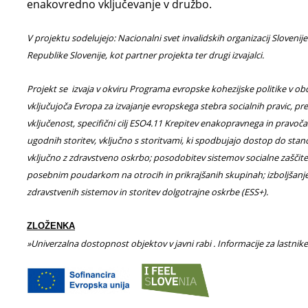
enakovredno vključevanje v družbo.
V projektu sodelujejo: Nacionalni svet invalidskih organizacij Slovenije
Republike Slovenije, kot partner projekta ter drugi izvajalci.
Projekt se izvaja v okviru Programa evropske kohezijske politike v obdob
vključujoča Evropa za izvajanje evropskega stebra socialnih pravic, pr
vključenost, specifični cilj ESO4.11 Krepitev enakopravnega in pravo
ugodnih storitev, vključno s storitvami, ki spodbujajo dostop do sta
vključno z zdravstveno oskrbo; posodobitev sistemov socialne zaščite
posebnim poudarkom na otrocih in prikrajšanih skupinah; izboljšanje 
zdravstvenih sistemov in storitev dolgotrajne oskrbe (ESS+).
ZLOŽENKA
»Univerzalna dostopnost objektov v javni rabi . Informacije za lastnik