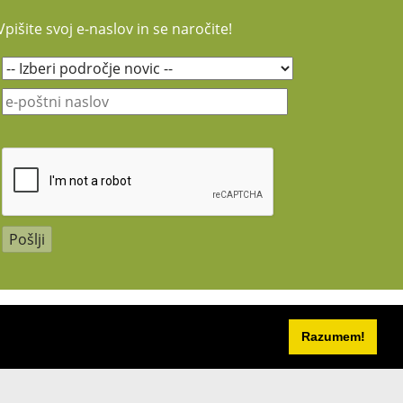
Vpišite svoj e-naslov in se naročite!
Razumem!