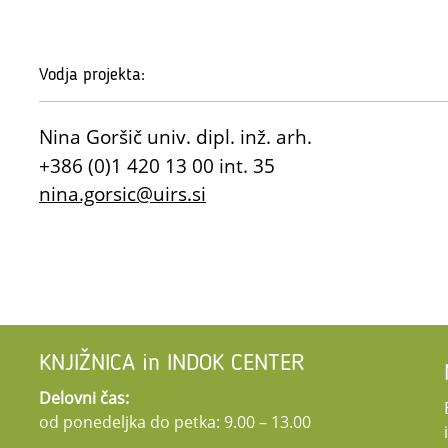
Vodja projekta:
Nina Goršič univ. dipl. inž. arh.
+386 (0)1 420 13 00 int. 35
nina.gorsic@uirs.si
KNJIŽNICA in INDOK CENTER
Delovni čas:
od ponedeljka do petka: 9.00 – 13.00