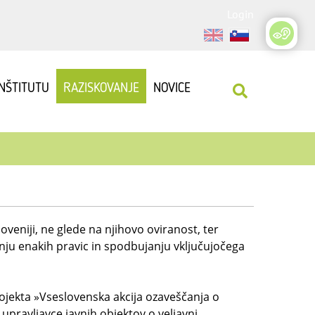
Login
INŠTITUTU
RAZISKOVANJE
NOVICE
loveniji, ne glede na njihovo oviranost, ter
anju enakih pravic in spodbujanju vključujočega
rojekta »Vseslovenska akcija ozaveščanja o
 upravljavce javnih objektov o veljavni