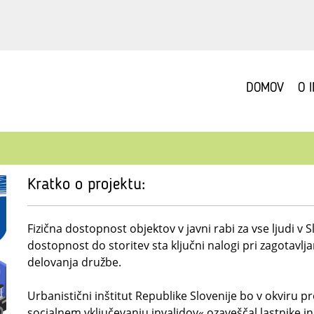
DOMOV
O 
Kratko o projektu:
Fizična dostopnost objektov v javni rabi za vse ljudi v S
dostopnost do storitev sta ključni nalogi pri zagotavlj
delovanja družbe.
Urbanistični inštitut Republike Slovenije bo v okviru p
socialnem vključevanju invalidov« ozaveščal lastnike in