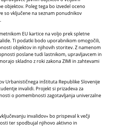
e objektov. Poleg tega bo izvedel oceno
itve so vključene na seznam ponudnikov
.
metnikom EU kartice na voljo prek spletne
nvalide. Ti podatki bodo uporabnikom omogočili,
pnosti objektov in njihovih storitev. Z namenom
pnosti poslane tudi lastnikom, upravljavcem in
 morajo skladno z roki zakona ZIMI in zahtevami
v Urbanističnega inštituta Republike Slovenije
udentje invalidi. Projekt si prizadeva za
vnosti o pomembnosti zagotavljanja univerzalne
ključevanju invalidov« bo prispeval k večji
nosti ter spodbujal njihovo aktivno in