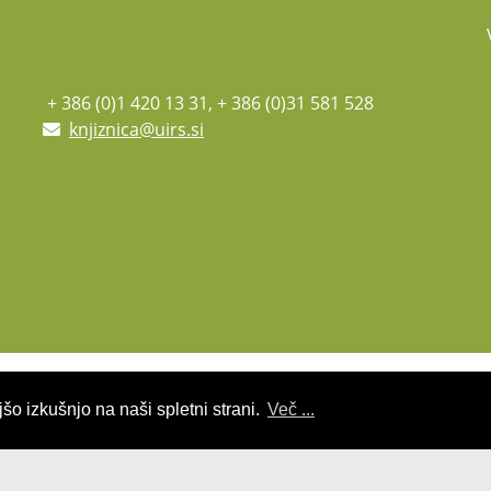
+ 386 (0)1 420 13 31, + 386 (0)31 581 528
knjiznica@uirs.si
šo izkušnjo na naši spletni strani.
Več ...