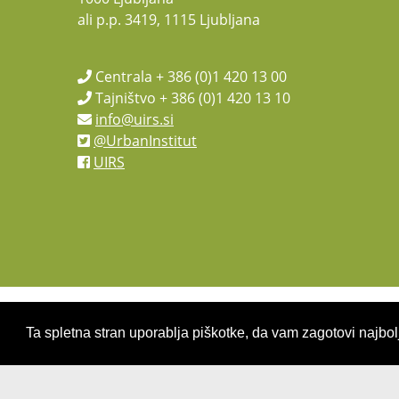
ali p.p. 3419, 1115 Ljubljana
Centrala + 386 (0)1 420 13 00
Tajništvo + 386 (0)1 420 13 10
info@uirs.si
@UrbanInstitut
UIRS
Ta spletna stran uporablja piškotke, da vam zagotovi najbolj
Copyright 2026 by
UIRS