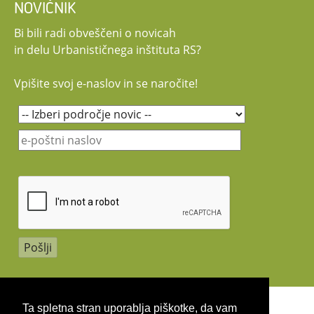
NOVIČNIK
Bi bili radi obveščeni o novicah
in delu Urbanističnega inštituta RS?
Vpišite svoj e-naslov in se naročite!
Copyright 2026 by UIRS
Ta spletna stran uporablja piškotke, da vam