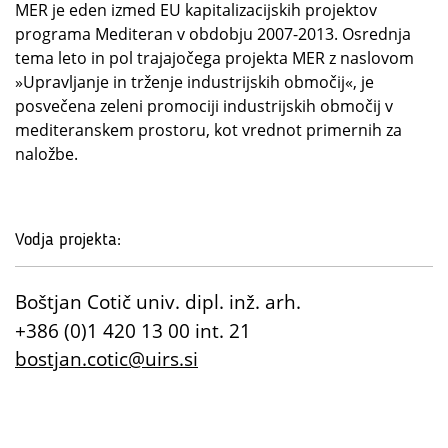
MER je eden izmed EU kapitalizacijskih projektov
programa Mediteran v obdobju 2007-2013. Osrednja
tema leto in pol trajajočega projekta MER z naslovom
»Upravljanje in trženje industrijskih območij«, je
posvečena zeleni promociji industrijskih območij v
mediteranskem prostoru, kot vrednot primernih za
naložbe.
Vodja projekta:
Boštjan Cotič univ. dipl. inž. arh.
+386 (0)1 420 13 00 int. 21
bostjan.cotic@uirs.si