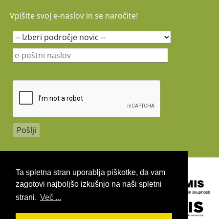
Vpišite svoj e-naslov in se naročite!
Copyright 2026 by UIRS
Ta spletna stran uporablja piškotke, da vam
zagotovi najboljšo izkušnjo na naši spletni
strani.
Več ...