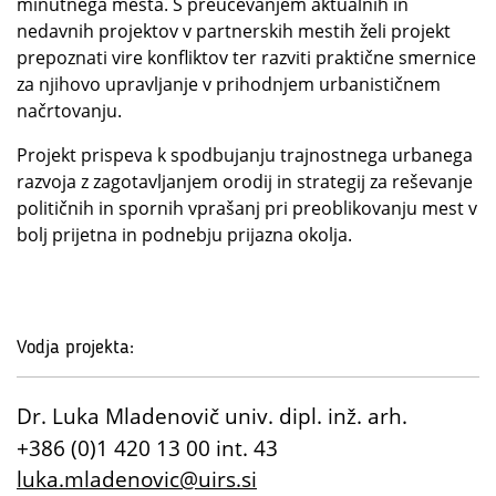
minutnega mesta. S preučevanjem aktualnih in
nedavnih projektov v partnerskih mestih želi projekt
prepoznati vire konfliktov ter razviti praktične smernice
za njihovo upravljanje v prihodnjem urbanističnem
načrtovanju.
Projekt prispeva k spodbujanju trajnostnega urbanega
razvoja z zagotavljanjem orodij in strategij za reševanje
političnih in spornih vprašanj pri preoblikovanju mest v
bolj prijetna in podnebju prijazna okolja.
Vodja projekta:
Dr. Luka Mladenovič univ. dipl. inž. arh.
+386 (0)1 420 13 00 int. 43
luka.mladenovic@uirs.si