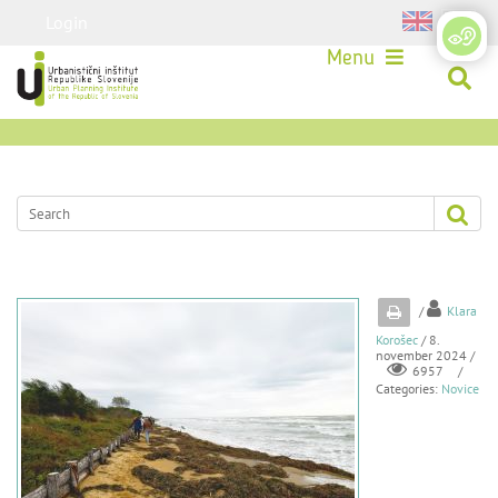
Login
Menu
/
Klara
Korošec
/ 8.
november 2024 /
/
6957
Categories:
Novice