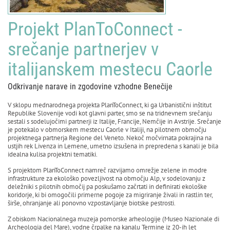
Projekt PlanToConnect -
srečanje partnerjev v
italijanskem mestecu Caorle
Odkrivanje narave in zgodovine vzhodne Benečije
V sklopu mednarodnega projekta PlanToConnect, ki ga Urbanistični inštitut
Republike Slovenije vodi kot glavni parter, smo se na tridnevnem srečanju
sestali s sodelujočimi partnerji iz Italije, Francije, Nemčije in Avstrije. Srečanje
je potekalo v obmorskem mestecu Caorle v Italiji, na pilotnem območju
projektnega partnerja Regione del Veneto. Nekoč močvirnata pokrajina na
ustjih rek Livenza in Lemene, umetno izsušena in prepredena s kanali je bila
idealna kulisa projektni tematiki.
S projektom PlanToConnect namreč razvijamo omrežje zelene in modre
infrastrukture za ekološko povezljivost na območju Alp, v sodelovanju z
deležniki s pilotnih območij pa poskušamo začrtati in definirati ekološke
koridorje, ki bi omogočili primerne pogoje za migriranje živali in rastlin ter,
širše, ohranjanje ali ponovno vzpostavljanje biotske pestrosti.
Z obiskom Nacionalnega muzeja pomorske arheologije (Museo Nazionale di
Archeologia del Mare), vodne črpalke na kanalu Termine iz 20-ih let