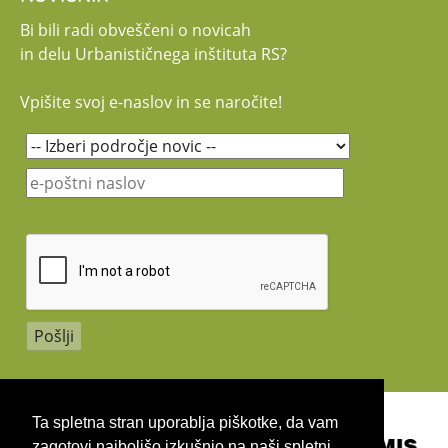
Bi bili radi obveščeni o novicah
in delu Urbanističnega inštituta RS?
Vpišite svoj e-naslov in se naročite!
Copyright 2026 by UIRS
Ta spletna stran uporablja piškotke, da vam
zagotovi najboljšo izkušnjo na naši spletni