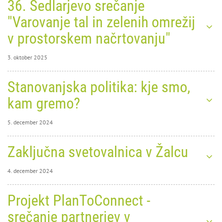
36. Sedlarjevo srečanje
"Varovanje tal in zelenih omrežij
v prostorskem načrtovanju"
3. oktober 2025
3. oktober 2025
Stanovanjska politika: kje smo,
0
1937
kam gremo?
36.
5. december 2024
5. december 2024
Zaključna svetovalnica v Žalcu
0
3727
4. december 2024
Sedlarjevo srečanje
4. december 2024
Projekt PlanToConnect -
0
"Varovanje tal in zelenih
3653
srečanje partnerjev v