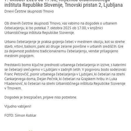
inštituta Republike Slovenije, Trnovski pristan 2, Ljubljana
Dnevi Četrtne skupnosti Trnovo
Ob dnevih četrtne skupnosti Trnovo, vas vabimo na dogodek o urbanem
čebelarjenju, ki bo potekal 7. oktobra 2025 ob 17.00, v knjižnici
Urbanističnega inštituta Republike Slovenije.
Urbano čebelarjenje je praksa gojenja čebel v mestnem okolju, kot so strehe
stavb, vrtovi, balkoni, parki ali druge zelene površine v urbanih središčih. Gre
za dejavnost podobno tradicionalnemu čebelarjenju, vendar prilagojeno
mestnim pogojem.
Predstavili bomo ključne prednosti urbanega čebelarjenja in izzive, s katerimi
se čebelarji srečujemo v Ljubljani v zadnjih letih. V pogovoru bodo sodelovali
Franc Petrovčič, pionir urbanega čebelarjenja v Ljubljani, ki čebelari na strehi
Cankarjevega doma, Dejan Pečnik, ki čebelari na Grajskem hribu in Luka
Mladenovič, ki čebelari na strehi Urbanističnega inštituta Republike Slovenije
v Trnovem.
Dogodek je brezplačen, prijave niso potrebne.
Vljudno vabljeni!
FOTO: Simon Koblar