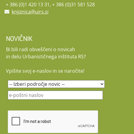
+ 386 (0)1 420 13 31, + 386 (0)31 581 528
knjiznica@uirs.si
NOVIČNIK
Bi bili radi obveščeni o novicah
in delu Urbanističnega inštituta RS?
Vpišite svoj e-naslov in se naročite!