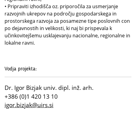
• Pripraviti izhodišča oz. priporočila za usmerjanje
razvojnih ukrepov na področju gospodarskega in
prostorskega razvoja za posamezne tipe poslovnih con
po dejavnostih in velikosti, ki naj bi prispevala k
učinkovitejšemu usklajevanju nacionalne, regionalne in
lokalne ravni.
Vodja projekta:
Dr. Igor Bizjak univ. dipl. inž. arh.
+386 (0)1 420 13 10
igor.bizjak@uirs.si