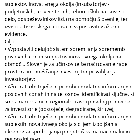
subjektov inovativnega okolja (inkubatorjev -
podjetniških, univerzitetnih, tehnoloških parkov, so-
delo, pospeševalnikov itd.) na območju Slovenije, ter
izvedba terenskega popisa in vzpostavitev ažurne
evidence.
Cilji:
• Vzpostaviti delujoč sistem spremljanja sprememb
poslovnih con in subjektov inovativnega okolja na
območju Slovenije za učinkovitejše načrtovanje rabe
prostora in umeščanje investicij ter privabljanja
investitorjev;
• Ažurirati obstoječe in pridobiti dodatne informacije o
poslovnih conah in na tej osnovi identificirati ključne, ki
so na nacionalni in regionalni ravni posebej primerne
za investitorje (obstoječe, degradirane, širitve);
• Ažurirati obstoječe in pridobiti dodatne informacije o
subjektih inovativnega okolja s ciljem izboljšanja
ukrepov za spodbujanja podjetništva na nacionalni in
regionalni ravni;