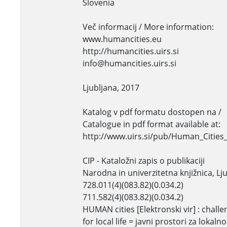
Slovenia
Več informacij / More information:
www.humancities.eu
http://humancities.uirs.si
info@humancities.uirs.si
Ljubljana, 2017
Katalog v pdf formatu dostopen na /
Catalogue in pdf format available at:
http://www.uirs.si/pub/Human_Cities
CIP - Kataložni zapis o publikaciji
Narodna in univerzitetna knjižnica, Lj
728.011(4)(083.82)(0.034.2)
711.582(4)(083.82)(0.034.2)
HUMAN cities [Elektronski vir] : challe
for local life = javni prostori za lokaln