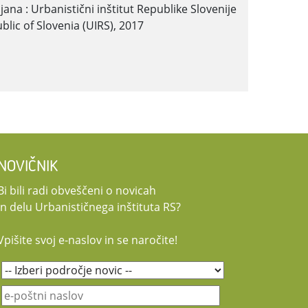
jubljana : Urbanistični inštitut Republike Slovenije
blic of Slovenia (UIRS), 2017
NOVIČNIK
Bi bili radi obveščeni o novicah
in delu Urbanističnega inštituta RS?
Vpišite svoj e-naslov in se naročite!