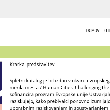
DOMOV
O 
Kratka predstavitev
Spletni katalog je bil izdan v okviru evropsk
merila mesta / Human Cities_Challenging the 
sofinancira program Evropske unije Ustvarja
raziskujejo, kako prebivalci ponovno izumlj
uporabnim raziskovanjem in soustvarjanjem 