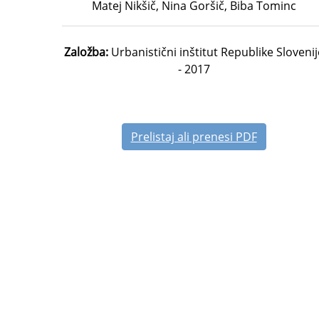
Matej Nikšič, Nina Goršič, Biba Tominc
Založba:
Urbanistični inštitut Republike Slovenij
- 2017
Prelistaj ali prenesi PDF