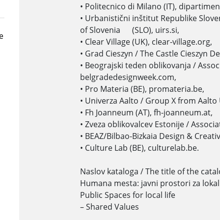
• Politecnico di Milano (IT), dipartimen
• Urbanistični inštitut Republike Slove
of Slovenia (SLO), uirs.si,
e
• Clear Village (UK), clear-village.org,
• Grad Cieszyn / The Castle Cieszyn De
• Beograjski teden oblikovanja / Asso
belgradedesignweek.com,
• Pro Materia (BE), promateria.be,
• Univerza Aalto / Group X from Aalto U
• Fh Joanneum (AT), fh-joanneum.at,
• Zveza oblikovalcev Estonije / Associa
• BEAZ/Bilbao-Bizkaia Design & Creativi
• Culture Lab (BE), culturelab.be.
Naslov kataloga / The title of the cata
Humana mesta: javni prostori za lokal
Public Spaces for local life
– Shared Values