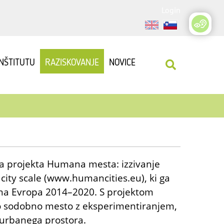
Login
INŠTITUTU
RAZISKOVANJE
NOVICE
ega projekta Humana mesta: izzivanje
city scale (www.humancities.eu), ki ga
lna Evropa 2014–2020. S projektom
ajo sodobno mesto z eksperimentiranjem,
urbanega prostora.