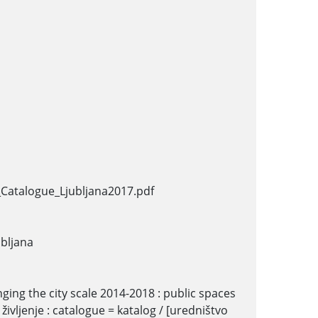
_Catalogue_Ljubljana2017.pdf
ubljana
nging the city scale 2014-2018 : public spaces
o življenje : catalogue = katalog / [uredništvo