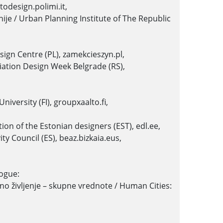
todesign.polimi.it,
nije / Urban Planning Institute of The Republic
sign Centre (PL), zamekcieszyn.pl,
ciation Design Week Belgrade (RS),
niversity (FI), groupxaalto.fi,
tion of the Estonian designers (EST), edl.ee,
ty Council (ES), beaz.bizkaia.eus,
logue:
no življenje – skupne vrednote / Human Cities: