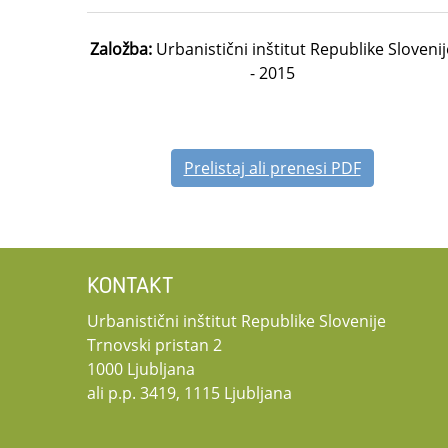
Založba:
Urbanistični inštitut Republike Slovenij
- 2015
Prelistaj ali prenesi PDF
KONTAKT
Urbanistični inštitut Republike Slovenije
Trnovski pristan 2
1000 Ljubljana
ali p.p. 3419, 1115 Ljubljana