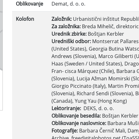
Oblikovanje
Demat, d. o. o.
Kolofon
Založnik:
Urbanistični inštitut Republi
Za založnika:
Breda Mihelič, direktori
Urednik zbirke:
Boštjan Kerbler
Uredniški odbor:
Montserrat Pallares 
(United States), Georgia Butina Wats
Andrews (Slovenia), Marco Giliberti (U
Haas (Sweden / United States), Drago 
Fran- cisca Márquez (Chile), Barbara G
(Slovenia), Lucija Ažman Momirski (Sl
Giorgio Piccinato (Italy), Martin Pro
(Slovenia), Richard Sendi (Slovenia), 
(Canada), Yung Yau (Hong Kong)
Lektoriranje:
DEKS, d. o. o.
Oblikovanje besedila:
Boštjan Kerbler
Oblikovanje naslovnice:
Barbara Muši
Fotografije:
Barbara Černič Mali, Dam
Archive, freedigitalphotos.net (Toa55