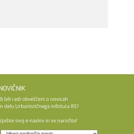
NOVIČNIK
Bi bili radi obveščeni o novicah
in delu Urbanističnega inštituta RS?
Vpišite svoj e-naslov in se naročite!