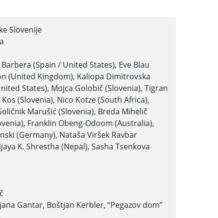
ke Slovenije
ca
Barbera (Spain / United States), Eve Blau
on (United Kingdom), Kaliopa Dimitrovska
nited States), Mojca Golobič (Slovenia), Tigran
Kos (Slovenia), Nico Kotze (South Africa),
oličnik Marušić (Slovenia), Breda Mihelič
ovenia), Franklin Obeng-Odoom (Australia),
minski (Germany), Nataša Viršek Ravbar
Bijaya K. Shrestha (Nepal), Sasha Tsenkova
č
jana Gantar, Boštjan Kerbler, “Pegazov dom”
)