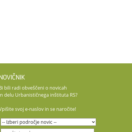
NOVIČNIK
Bi bili radi obveščeni o novicah
in delu Urbanističnega inštituta RS?
Vpišite svoj e-naslov in se naročite!