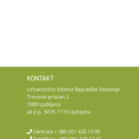
KONTAKT
Urbanistični inštitut Republike Slovenije
Trnovski pristan 2
1000 Ljubljana
ali p.p. 3419, 1115 Ljubljana
Centrala + 386 (0)1 420 13 00