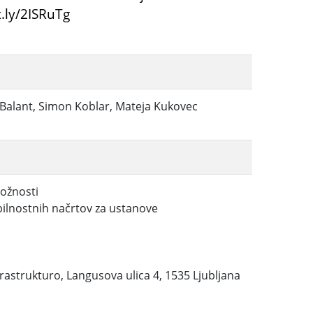
t.ly/2ISRuTg
a Balant, Simon Koblar, Mateja Kukovec
ložnosti
ilnostnih načrtov za ustanove
frastrukturo, Langusova ulica 4, 1535 Ljubljana