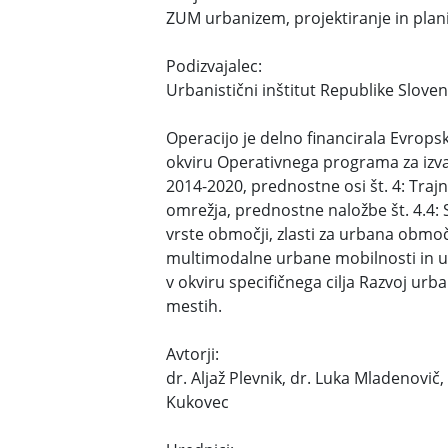
ZUM urbanizem, projektiranje in planir
Podizvajalec:
Urbanistični inštitut Republike Sloven
Operacijo je delno financirala Evropska
okviru Operativnega programa za izva
2014-2020, prednostne osi št. 4: Traj
omrežja, prednostne naložbe št. 4.4: S
vrste območji, zlasti za urbana obmo
multimodalne urbane mobilnosti in us
v okviru specifičnega cilja Razvoj urb
mestih.
Avtorji:
dr. Aljaž Plevnik, dr. Luka Mladenovi
Kukovec