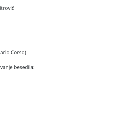
trovič
Carlo Corso)
vanje besedila: