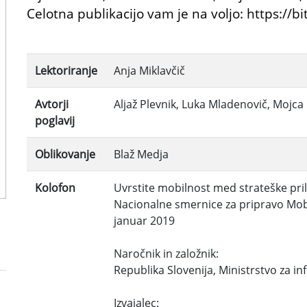
Celotna publikacijo vam je na voljo: https://bi
Lektoriranje
Anja Miklavčič
Avtorji
Aljaž Plevnik, Luka Mladenovič, Mojc
poglavij
Oblikovanje
Blaž Medja
Kolofon
Uvrstite mobilnost med strateške pri
Nacionalne smernice za pripravo Mob
januar 2019
Naročnik in založnik:
Republika Slovenija, Ministrstvo za in
Izvajalec: