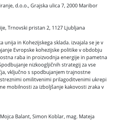
anje, d.o.o., Grajska ulica 7, 2000 Maribor
ije, Trnovski pristan 2, 1127 Ljubljana
 unija in Kohezijskega sklada. izvajala se je v
janje Evropske kohezijske politike v obdobju
nostna raba in proizvodnja energije in pametna
podbujanje nizkoogljičnih strategij za vse
čja, vključno s spodbujanjem trajnostne
treznimi omilitvenimi prilagoditvenimi ukrepi
ane mobilnosti za izboljšanje kakovosti zraka v
č, Mojca Balant, Simon Koblar, mag. Mateja