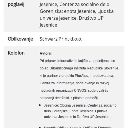
poglavij
Jesenice, Center za socialno delo
Gorenjska; enota Jesenice, Ljudska
univerza Jesenice, Društvo UP
Jesenice
Oblikovanje
Schwarz Print d.o.o.
Kolofon
Avtorji:
Pri pripravi informativnih knjižic za priseljence so
poleg Urbanističnega inštituta Republike Slovenije,
ki je partner v projektu PlurAlps, in podizvajalca,
Centra za informiranje, sodelovanje in razvoj
nevladnih organizacij CNVOS, sodelovali še
naslednji deležniki iz pilotnih območij:
Jesenice: Občina Jesenice, Center za socialno
delo Gorenjska, Enota Jesenice, Ljudska
univerza Jesenice in Društvo UP Jesenice.
Kamnik: Občina Kamnik, Knjižnica Franceta