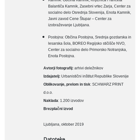
Balantiča Kamnik, Zasebni vrtec Zarja, Center za
socialno delo Osrednja Slovenija, Enota Kamnik,
Javni zavod Cene Štupar – Center za
izobraževanje Ljubljana.
Postojna: Občina Postojna, Srednja gozdarska in
lesarska šola, BOREO Regijsko stičišče NVO,
Center za socialno delo Primorsko Notranjska,
Enota Postojna.
Avtorji fotografij:
arhivi deležnikov
Izdajatelj:
Urbanistični inštitut Republike Slovenije
Oblikovanje, prelom in tisk
: SCHWARZ PRINT
d.o.o.
Naklada
: 1.200 izvodov
Brezplačni izvod
Ljubljana, oktober 2019
Datoteke