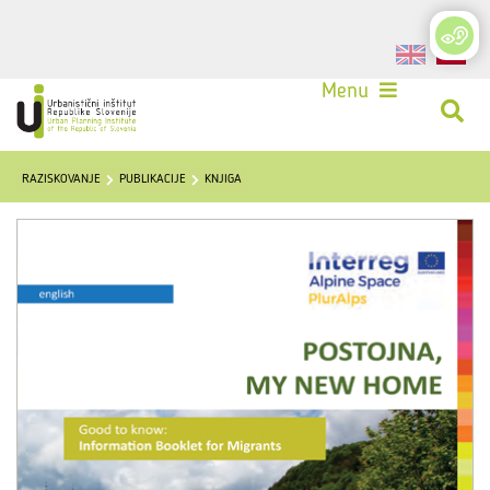
Login
Menu
RAZISKOVANJE
PUBLIKACIJE
KNJIGA