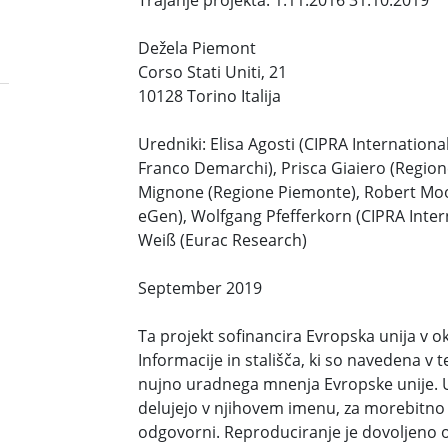
Trajanje projekta: 1.11.2016 31.10.2019
Dežela Piemont
Corso Stati Uniti, 21
10128 Torino Italija
Uredniki: Elisa Agosti (CIPRA Internationa
Franco Demarchi), Prisca Giaiero (Regione
Mignone (Regione Piemonte), Robert Moo
eGen), Wolfgang Pfefferkorn (CIPRA Intern
Weiß (Eurac Research)
September 2019
Ta projekt sofinancira Evropska unija v 
Informacije in stališča, ki so navedena v
nujno uradnega mnenja Evropske unije. Us
delujejo v njihovem imenu, za morebitn
odgovorni. Reproduciranje je dovoljeno o