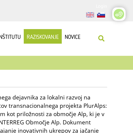
Login
INŠTITUTU
RAZISKOVANJE
NOVICE
nega dejavnika za lokalni razvoj na
tov transnacionalnega projekta PlurAlps:
em kot priložnosti za območje Alp, ki je v
a INTERREG Območje Alp. Dokument
ajanje inovativnih ukrepov za jačanje