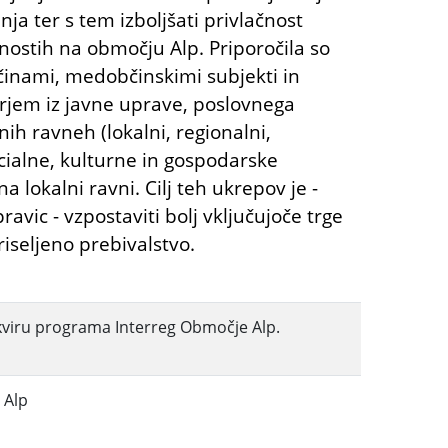
nja ter s tem izboljšati privlačnost
nostih na območju Alp. Priporočila so
činami, medobčinskimi subjekti in
rjem iz javne uprave, poslovnega
čnih ravneh (lokalni, regionalni,
cialne, kulturne in gospodarske
a lokalni ravni. Cilj teh ukrepov je -
avic - vzpostaviti bolj vključujoče trge
riseljeno prebivalstvo.
okviru programa Interreg Območje Alp.
 Alp