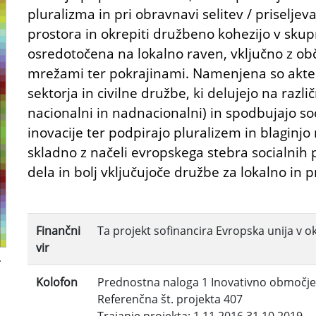
pluralizma in pri obravnavi selitev / priseljeva
prostora in okrepiti družbeno kohezijo v skup
osredotočena na lokalno raven, vključno z ob
mrežami ter pokrajinami. Namenjena so akte
sektorja in civilne družbe, ki delujejo na razli
nacionalni in nadnacionalni) in spodbujajo so
inovacije ter podpirajo pluralizem in blaginjo n
skladno z načeli evropskega stebra socialnih pr
dela in bolj vključujoče družbe za lokalno in p
Finančni
Ta projekt sofinancira Evropska unija v 
vir
a
Kolofon
Prednostna naloga 1 Inovativno območje
Referenčna št. projekta 407