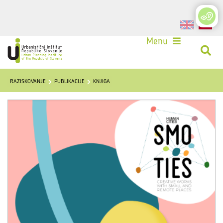
Login
Menu
RAZISKOVANJE
PUBLIKACIJE
KNJIGA