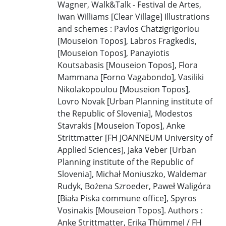
Wagner, Walk&Talk - Festival de Artes,
Iwan Williams [Clear Village] Illustrations
and schemes : Pavlos Chatzigrigoriou
[Mouseion Topos], Labros Fragkedis,
[Mouseion Topos], Panayiotis
Koutsabasis [Mouseion Topos], Flora
Mammana [Forno Vagabondo], Vasiliki
Nikolakopoulou [Mouseion Topos],
Lovro Novak [Urban Planning institute of
the Republic of Slovenia], Modestos
Stavrakis [Mouseion Topos], Anke
Strittmatter [FH JOANNEUM University of
Applied Sciences], Jaka Veber [Urban
Planning institute of the Republic of
Slovenia], Michał Moniuszko, Waldemar
Rudyk, Bożena Szroeder, Paweł Waligóra
[Biała Piska commune office], Spyros
Vosinakis [Mouseion Topos]. Authors :
Anke Strittmatter, Erika Thümmel / FH