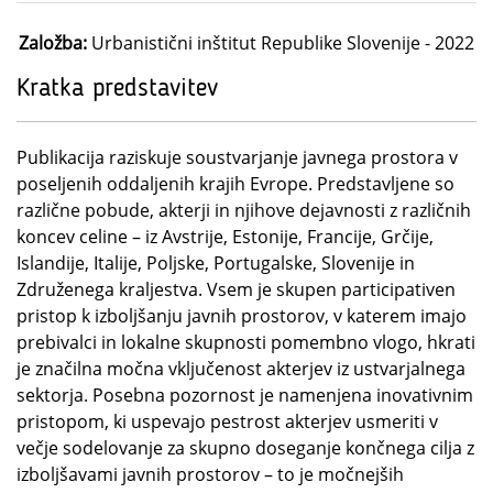
Založba:
Urbanistični inštitut Republike Slovenije - 2022
Kratka predstavitev
Publikacija raziskuje soustvarjanje javnega prostora v
poseljenih oddaljenih krajih Evrope. Predstavljene so
različne pobude, akterji in njihove dejavnosti z različnih
koncev celine – iz Avstrije, Estonije, Francije, Grčije,
Islandije, Italije, Poljske, Portugalske, Slovenije in
Združenega kraljestva. Vsem je skupen participativen
pristop k izboljšanju javnih prostorov, v katerem imajo
prebivalci in lokalne skupnosti pomembno vlogo, hkrati
je značilna močna vključenost akterjev iz ustvarjalnega
sektorja. Posebna pozornost je namenjena inovativnim
pristopom, ki uspevajo pestrost akterjev usmeriti v
večje sodelovanje za skupno doseganje končnega cilja z
izboljšavami javnih prostorov – to je močnejših