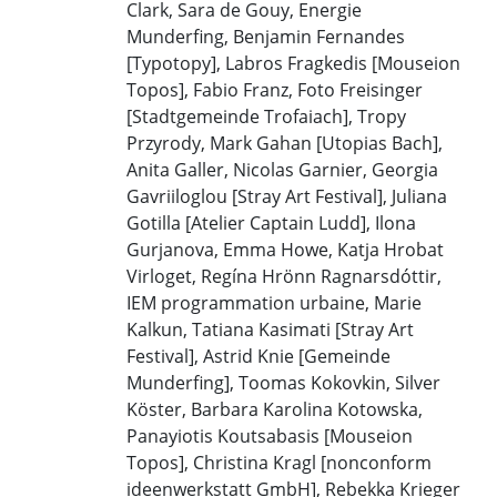
Clark, Sara de Gouy, Energie
Munderfing, Benjamin Fernandes
[Typotopy], Labros Fragkedis [Mouseion
Topos], Fabio Franz, Foto Freisinger
[Stadtgemeinde Trofaiach], Tropy
Przyrody, Mark Gahan [Utopias Bach],
Anita Galler, Nicolas Garnier, Georgia
Gavriiloglou [Stray Art Festival], Juliana
Gotilla [Atelier Captain Ludd], Ilona
Gurjanova, Emma Howe, Katja Hrobat
Virloget, Regína Hrönn Ragnarsdóttir,
IEM programmation urbaine, Marie
Kalkun, Tatiana Kasimati [Stray Art
Festival], Astrid Knie [Gemeinde
Munderfing], Toomas Kokovkin, Silver
Köster, Barbara Karolina Kotowska,
Panayiotis Koutsabasis [Mouseion
Topos], Christina Kragl [nonconform
ideenwerkstatt GmbH], Rebekka Krieger