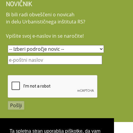
NOVIČNIK
Bi bili radi obveščeni o novicah
in delu Urbanističnega inštituta RS?
Vpišite svoj e-naslov in se naročite!
Copyright 2026 by UIRS
Ta spletna stran uporablja piškotke, da vam