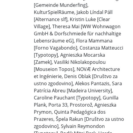
[Gemeinde Munderfing],
KulturSpielRäume, Jakob Líndal Páll
[Alternance slf], Kristin Luke [Clear
Village], Theresa Mai [WW Wohnwagon
GmbH & Dorfschmiede für nachhaltige
Lebensräume eG], Flora Mammana
[Forno Vagabondo], Costanza Matteucci
[Typotopy], Agnieszka Mocarska
[Zamek], Vasiliki Nikolakopoulou
[Mouseion Topos], NOVÆ Architecture
et Ingénierie, Denis Oblak [Društvo za
ustno zgodovino], Alekos Pantazis, Sara
Patrícia Abreu [Madeira University],
Caroline Pauchant [Typotopy], Gunilla
Plank, Porta 33, Prostorož, Agnieszka
Prymon, Quinta Pedagógica dos
Prazeres, Špela Rakun [Društvo za ustno
zgodovino], Sylvain Reymondon