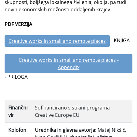
skupnosti, boljšega lokalnega življenja, okolja, pa tudi
novih ekonomskih možnosti oddaljenih krajev.
PDF VERZIJA
- KNJIGA
Creative works in small and remote places
Creative works in small and remote places -
Appendix
- PRILOGA
Finančni
Sofinancirano s strani programa
vir
Creative Europe EU
Kolofon
Urednika in glavna avtorja
: Matej Nikšič,