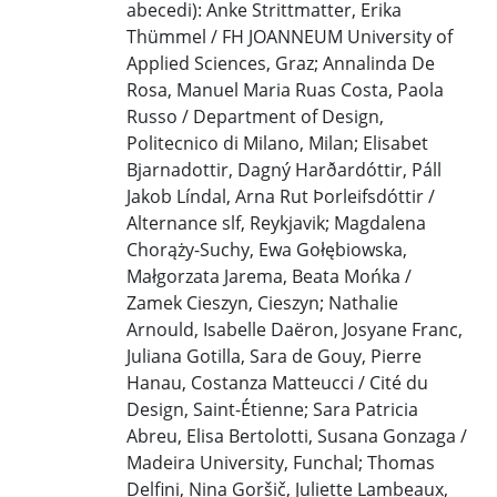
abecedi): Anke Strittmatter, Erika
Thümmel / FH JOANNEUM University of
Applied Sciences, Graz; Annalinda De
Rosa, Manuel Maria Ruas Costa, Paola
Russo / Department of Design,
Politecnico di Milano, Milan; Elisabet
Bjarnadottir, Dagný Harðardóttir, Páll
Jakob Líndal, Arna Rut Þorleifsdóttir /
Alternance slf, Reykjavik; Magdalena
Chorąży-Suchy, Ewa Gołębiowska,
Małgorzata Jarema, Beata Mońka /
Zamek Cieszyn, Cieszyn; Nathalie
Arnould, Isabelle Daëron, Josyane Franc,
Juliana Gotilla, Sara de Gouy, Pierre
Hanau, Costanza Matteucci / Cité du
Design, Saint-Étienne; Sara Patricia
Abreu, Elisa Bertolotti, Susana Gonzaga /
Madeira University, Funchal; Thomas
Delfini, Nina Goršič, Juliette Lambeaux,