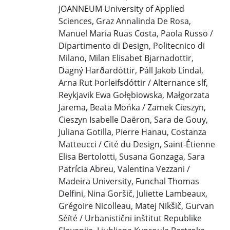
JOANNEUM University of Applied
Sciences, Graz Annalinda De Rosa,
Manuel Maria Ruas Costa, Paola Russo /
Dipartimento di Design, Politecnico di
Milano, Milan Elisabet Bjarnadottir,
Dagný Harðardóttir, Páll Jakob Líndal,
Arna Rut Þorleifsdóttir / Alternance slf,
Reykjavik Ewa Gołębiowska, Małgorzata
Jarema, Beata Mońka / Zamek Cieszyn,
Cieszyn Isabelle Daëron, Sara de Gouy,
Juliana Gotilla, Pierre Hanau, Costanza
Matteucci / Cité du Design, Saint-Étienne
Elisa Bertolotti, Susana Gonzaga, Sara
Patrícia Abreu, Valentina Vezzani /
Madeira University, Funchal Thomas
Delfini, Nina Goršič, Juliette Lambeaux,
Grégoire Nicolleau, Matej Nikšič, Gurvan
Séïté / Urbanistični inštitut Republike