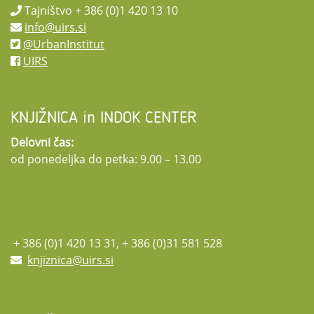
Tajništvo + 386 (0)1 420 13 10
info@uirs.si
@UrbanInstitut
UIRS
KNJIŽNICA in INDOK CENTER
Delovni čas:
od ponedeljka do petka: 9.00 – 13.00
+ 386 (0)1 420 13 31, + 386 (0)31 581 528
knjiznica@uirs.si