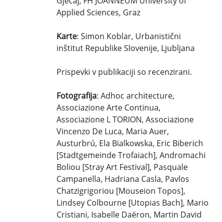
Gjecaj, FH JOANNEUM University of
Applied Sciences, Graz
Karte
: Simon Koblar, Urbanistični
inštitut Republike Slovenije, Ljubljana
Prispevki v publikaciji so recenzirani.
Fotografija
: Adhoc architecture,
Associazione Arte Continua,
Associazione L TORION, Associazione
Vincenzo De Luca, Maria Auer,
Austurbrú, Ela Bialkowska, Eric Biberich
[Stadtgemeinde Trofaiach], Andromachi
Boliou [Stray Art Festival], Pasquale
Campanella, Hadriana Casla, Pavlos
Chatzigrigoriou [Mouseion Topos],
Lindsey Colbourne [Utopias Bach], Mario
Cristiani, Isabelle Daëron, Martin David