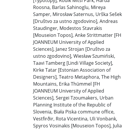
[Typotopy], Rodik Mitsi Park, Harda
Roosna, Barlas Sahinoglu, Mireya
Samper, Mirosław Saternus, Urška Sešek
[Društvo za ustno zgodovino], Andreas
Staudinger, Modestos Stavrakis
[Mouseion Topos], Anke Strittmatter [FH
JOANNEUM University of Applied
Sciences], Janez Strojan [Društvo za
ustno zgodovino], Wiesław Szumiński,
Taavi Tamberg [Lindi Village Society],
Kirke Tatar [Estonian Association of
Designers], Teatro Metaphora, The High
Mountains, Erika Thümmel [FH
JOANNEUM University of Applied
Sciences], Sergei Tzoumakers, Urban
Planning Institute of the Republic of
Slovenia, Biała Piska commune office,
Vestfirðir, Rota Vicentina, Uli Vonbank,
Spyros Vosinakis [Mouseion Topos], Julia