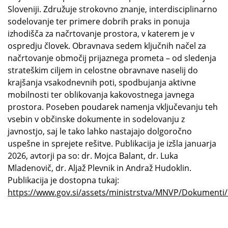
Sloveniji. Združuje strokovno znanje, interdisciplinarno
sodelovanje ter primere dobrih praks in ponuja
izhodišča za načrtovanje prostora, v katerem je v
ospredju človek. Obravnava sedem ključnih načel za
načrtovanje območij prijaznega prometa – od sledenja
strateškim ciljem in celostne obravnave naselij do
krajšanja vsakodnevnih poti, spodbujanja aktivne
mobilnosti ter oblikovanja kakovostnega javnega
prostora. Poseben poudarek namenja vključevanju teh
vsebin v občinske dokumente in sodelovanju z
javnostjo, saj le tako lahko nastajajo dolgoročno
uspešne in sprejete rešitve. Publikacija je izšla januarja
2026, avtorji pa so: dr. Mojca Balant, dr. Luka
Mladenovič, dr. Aljaž Plevnik in Andraž Hudoklin.
Publikacija je dostopna tukaj:
https://www.gov.si/assets/ministrstva/MNVP/Dokumenti