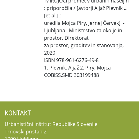
MIRUJOČI promet v urbanih naseljih
: priporočila / [avtorji Aljaž Plevnik ...
[et al.] ;
uredila Mojca Piry, Jernej Červek]. -
Ljubljana : Ministrstvo za okolje in
prostor, Direktorat
za prostor, graditev in stanovanja,
2020
ISBN 978-961-6276-49-8
1. Plevnik, Aljaž 2. Piry, Mojca
COBISS.SI-ID 303199488
KONTAKT
Urbanistični inštitut Republike Slovenije
Trnovski pristan 2
1000 Ljubljana