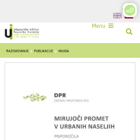
Login
Menu
RAZISKOVANJE
PUBLIKACIJE
KNJIGA