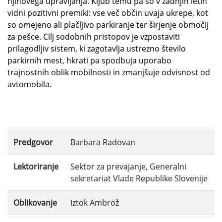
njihovega upravljanja. Kljub temu pa so v zadnjih letih
vidni pozitivni premiki: vse več občin uvaja ukrepe, kot
so omejeno ali plačljivo parkiranje ter širjenje območij
za pešce. Cilj sodobnih pristopov je vzpostaviti
prilagodljiv sistem, ki zagotavlja ustrezno število
parkirnih mest, hkrati pa spodbuja uporabo
trajnostnih oblik mobilnosti in zmanjšuje odvisnost od
avtomobila.
Predgovor
Barbara Radovan
Lektoriranje
Sektor za prevajanje, Generalni
sekretariat Vlade Republike Slovenije
Oblikovanje
Iztok Ambrož