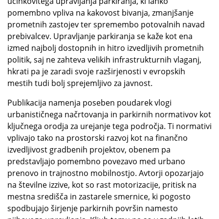
učinkovitega upravljanja parkiranja, ki lahko
pomembno vpliva na kakovost bivanja, zmanjšanje
prometnih zastojev ter spremembo potovalnih navad
prebivalcev. Upravljanje parkiranja se kaže kot ena
izmed najbolj dostopnih in hitro izvedljivih prometnih
politik, saj ne zahteva velikih infrastrukturnih vlaganj,
hkrati pa je zaradi svoje razširjenosti v evropskih
mestih tudi bolj sprejemljivo za javnost.
Publikacija namenja poseben poudarek vlogi
urbanističnega načrtovanja in parkirnih normativov kot
ključnega orodja za urejanje tega področja. Ti normativi
vplivajo tako na prostorski razvoj kot na finančno
izvedljivost gradbenih projektov, obenem pa
predstavljajo pomembno povezavo med urbano
prenovo in trajnostno mobilnostjo. Avtorji opozarjajo
na številne izzive, kot so rast motorizacije, pritisk na
mestna središča in zastarele smernice, ki pogosto
spodbujajo širjenje parkirnih površin namesto