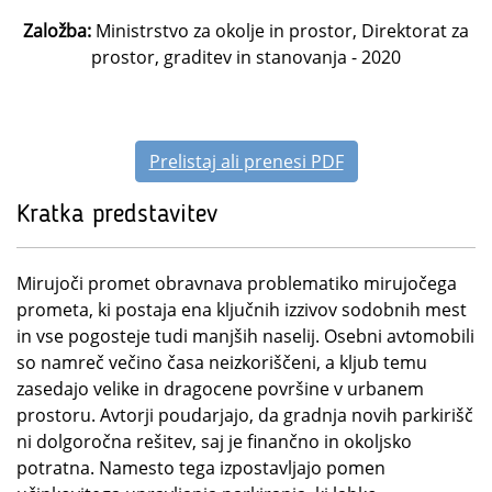
Založba:
Ministrstvo za okolje in prostor, Direktorat za
prostor, graditev in stanovanja - 2020
Prelistaj ali prenesi PDF
Kratka predstavitev
Mirujoči promet obravnava problematiko mirujočega
prometa, ki postaja ena ključnih izzivov sodobnih mest
in vse pogosteje tudi manjših naselij. Osebni avtomobili
so namreč večino časa neizkoriščeni, a kljub temu
zasedajo velike in dragocene površine v urbanem
prostoru. Avtorji poudarjajo, da gradnja novih parkirišč
ni dolgoročna rešitev, saj je finančno in okoljsko
potratna. Namesto tega izpostavljajo pomen