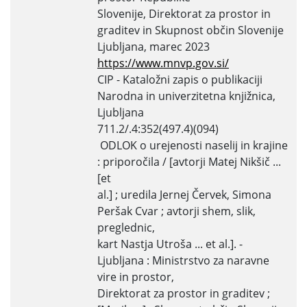
Slovenije, Direktorat za prostor in
graditev in Skupnost občin Slovenije
Ljubljana, marec 2023
https://www.mnvp.gov.si/
CIP - Kataložni zapis o publikaciji
Narodna in univerzitetna knjižnica,
Ljubljana
711.2/.4:352(497.4)(094)
ODLOK o urejenosti naselij in krajine
: priporočila / [avtorji Matej Nikšič ...
[et
al.] ; uredila Jernej Červek, Simona
Peršak Cvar ; avtorji shem, slik,
preglednic,
kart Nastja Utroša ... et al.]. -
Ljubljana : Ministrstvo za naravne
vire in prostor,
Direktorat za prostor in graditev ;