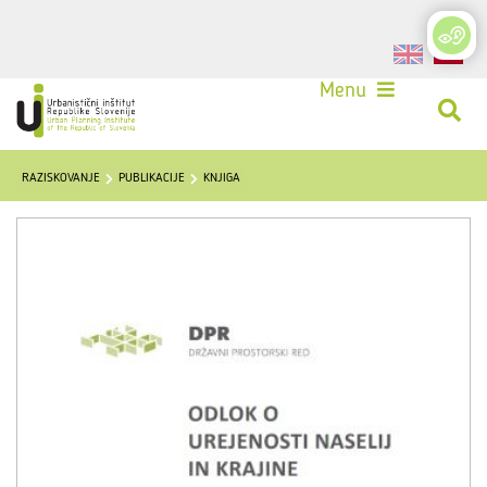
Login
Menu
RAZISKOVANJE
PUBLIKACIJE
KNJIGA