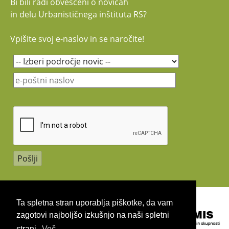
Bi bili radi obveščeni o novicah
in delu Urbanističnega inštituta RS?
Vpišite svoj e-naslov in se naročite!
Copyright 2026 by UIRS
Ta spletna stran uporablja piškotke, da vam
zagotovi najboljšo izkušnjo na naši spletni
strani.
Več ...