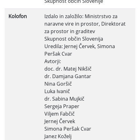
Skupnost občin Slovenije
Kolofon
Izdalo in založilo: Ministrstvo za
naravne vire in prostor, Direktorat
za prostor in graditev
Skupnost občin Slovenija
Uredila: Jernej Červek, Simona
Peršak Cvar
Avtorji:
doc. dr. Matej Nikšič
dr. Damjana Gantar
Nina Goršič
Luka Ivanič
dr. Sabina Mujkič
Sergeja Praper
Viljem Fabčič
Jernej Červek
Simona Peršak Cvar
Janez Koželj