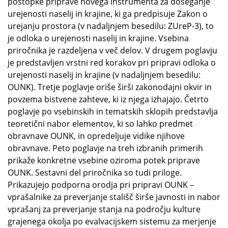
postopke priprave novega instrumenta za doseganje
urejenosti naselij in krajine, ki ga predpisuje Zakon o
urejanju prostora (v nadaljnjem besedilu: ZUreP-3), to
je odloka o urejenosti naselij in krajine. Vsebina
priročnika je razdeljena v več delov. V drugem poglavju
je predstavljen vrstni red korakov pri pripravi odloka o
urejenosti naselij in krajine (v nadaljnjem besedilu:
OUNK). Tretje poglavje oriše širši zakonodajni okvir in
povzema bistvene zahteve, ki iz njega izhajajo. Četrto
poglavje po vsebinskih in tematskih sklopih predstavlja
teoretični nabor elementov, ki so lahko predmet
obravnave OUNK, in opredeljuje vidike njihove
obravnave. Peto poglavje na treh izbranih primerih
prikaže konkretne vsebine oziroma potek priprave
OUNK. Sestavni del priročnika so tudi priloge.
Prikazujejo podporna orodja pri pripravi OUNK –
vprašalnike za preverjanje stališč širše javnosti in nabor
vprašanj za preverjanje stanja na področju kulture
grajenega okolja po evalvacijskem sistemu za merjenje