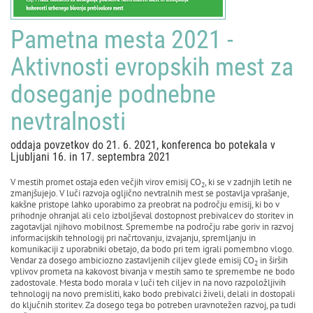
Pametna mesta 2021 -
Aktivnosti evropskih mest za
doseganje podnebne
nevtralnosti
oddaja povzetkov do 21. 6. 2021, konferenca bo potekala v
Ljubljani 16. in 17. septembra 2021
V mestih promet ostaja eden večjih virov emisij CO
, ki se v zadnjih letih ne
2
zmanjšujejo. V luči razvoja ogljično nevtralnih mest se postavlja vprašanje,
kakšne pristope lahko uporabimo za preobrat na področju emisij, ki bo v
prihodnje ohranjal ali celo izboljševal dostopnost prebivalcev do storitev in
zagotavljal njihovo mobilnost. Spremembe na področju rabe goriv in razvoj
informacijskih tehnologij pri načrtovanju, izvajanju, spremljanju in
komunikaciji z uporabniki obetajo, da bodo pri tem igrali pomembno vlogo.
Vendar za dosego ambiciozno zastavljenih ciljev glede emisij CO
in širših
2
vplivov prometa na kakovost bivanja v mestih samo te spremembe ne bodo
zadostovale. Mesta bodo morala v luči teh ciljev in na novo razpoložljivih
tehnologij na novo premisliti, kako bodo prebivalci živeli, delali in dostopali
do ključnih storitev. Za dosego tega bo potreben uravnotežen razvoj, pa tudi