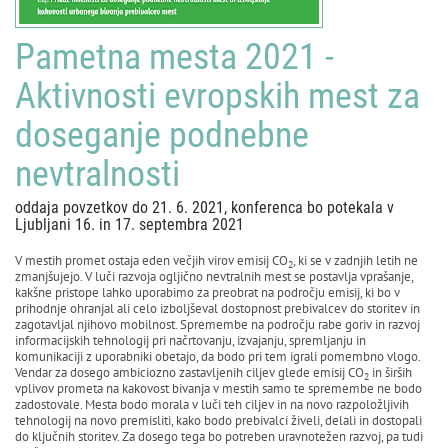
Pametna mesta 2021 -
Aktivnosti evropskih mest za
doseganje podnebne
nevtralnosti
oddaja povzetkov do 21. 6. 2021, konferenca bo potekala v
Ljubljani 16. in 17. septembra 2021
V mestih promet ostaja eden večjih virov emisij CO
, ki se v zadnjih letih ne
2
zmanjšujejo. V luči razvoja ogljično nevtralnih mest se postavlja vprašanje,
kakšne pristope lahko uporabimo za preobrat na področju emisij, ki bo v
prihodnje ohranjal ali celo izboljševal dostopnost prebivalcev do storitev in
zagotavljal njihovo mobilnost. Spremembe na področju rabe goriv in razvoj
informacijskih tehnologij pri načrtovanju, izvajanju, spremljanju in
komunikaciji z uporabniki obetajo, da bodo pri tem igrali pomembno vlogo.
Vendar za dosego ambiciozno zastavljenih ciljev glede emisij CO
in širših
2
vplivov prometa na kakovost bivanja v mestih samo te spremembe ne bodo
zadostovale. Mesta bodo morala v luči teh ciljev in na novo razpoložljivih
tehnologij na novo premisliti, kako bodo prebivalci živeli, delali in dostopali
do ključnih storitev. Za dosego tega bo potreben uravnotežen razvoj, pa tudi