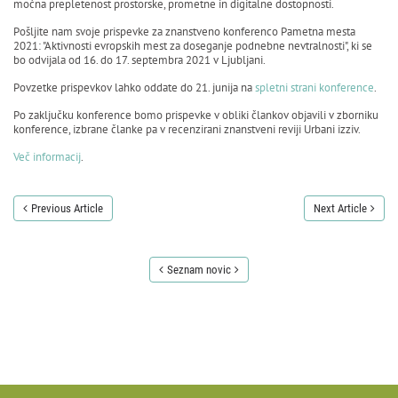
močna prepletenost prostorske, prometne in digitalne dostopnosti.
Pošljite nam svoje prispevke za znanstveno konferenco Pametna mesta
2021: "Aktivnosti evropskih mest za doseganje podnebne nevtralnosti", ki se
bo odvijala od 16. do 17. septembra 2021 v Ljubljani.
Povzetke prispevkov lahko oddate do 21. junija na
spletni strani konference
.
Po zaključku konference bomo prispevke v obliki člankov objavili v zborniku
konference, izbrane članke pa v recenzirani znanstveni reviji Urbani izziv.
Več informacij
.
Previous Article
Next Article
Seznam novic