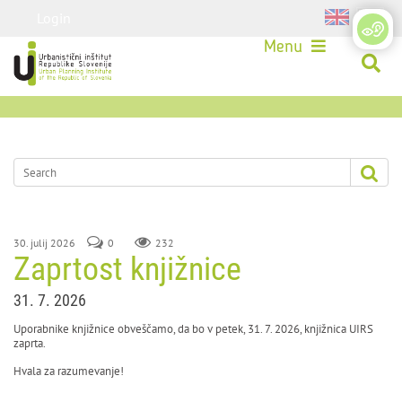
Login
Menu
30. julij 2026
0
232
Zaprtost knjižnice
31. 7. 2026
Uporabnike knjižnice obveščamo, da bo v petek, 31. 7. 2026, knjižnica UIRS
zaprta.
Hvala za razumevanje!