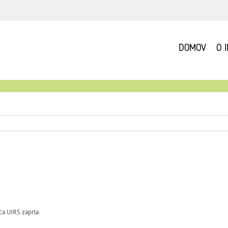
DOMOV
O 
ca UIRS zaprta.