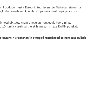
enil podobo mest v Evropi in tudi izven nje. Na ta dan sta umrla
, ki sta na različnih koncih Evrope umetnost popeljala v novo
ivnosti ob svetovnem dnevu art nouveauja koordinirata
g 10. junija v vseh partnerskih mestih mreže RANN potekajo
 o kulturnih vrednotah in evropski razsežnosti te nam tako bližnje