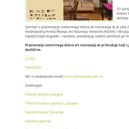
10. juni
Antoni 
stoletje
Zamisel o praznovanju svetovnega dneva art nouveauja se je leta 
mednarodna mreža Réseau Art Nouveau Network (RANN) v Bruslju in 
najrazličnejši dogodki – razstave, predavanja, vodeni sprehodi po m
Praznovanju svetovnega dneva art nouveauja se pridružuje tudi Lju
dediščine.
LETAK
PROGRAM
Več o mednarodni mreži:
www.artnouveau-net.eu
Sodelujejo:
Mestna občina Ljubljana
Mestni muzej in galerije Ljubljana
Narodni muzej Slovenije
Narodna galerija