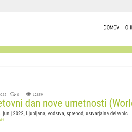
DOMOV
O 
 2022
0
12859
etovni dan nove umetnosti (Wor
2. junij 2022, Ljubljana, vodstva, sprehod, ustvarjalna delavnic
AM