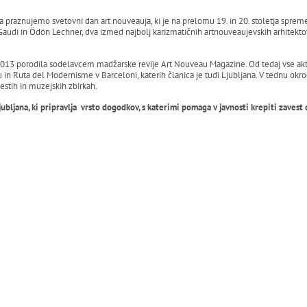
ja praznujemo svetovni dan art nouveauja, ki je na prelomu 19. in 20. stoletja sprem
Gaudi in Ödön Lechner, dva izmed najbolj karizmatičnih artnouveaujevskih arhitektov
.
2013 porodila sodelavcem madžarske revije Art Nouveau Magazine. Od tedaj vse akt
Ruta del Modernisme v Barceloni, katerih članica je tudi Ljubljana. V tednu okro
estih in muzejskih zbirkah.
bljana, ki pripravlja vrsto dogodkov, s katerimi pomaga v javnosti krepiti zavest