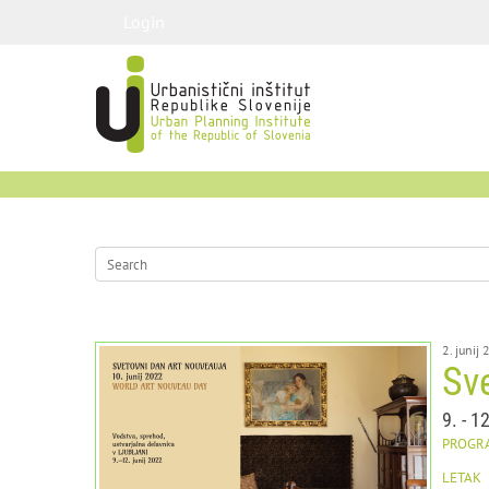
Login
2. junij
Sv
9. - 1
PROGR
LETAK