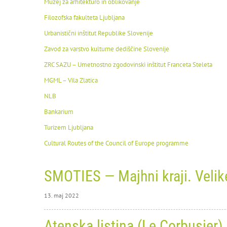
Muzej za arhitekturo in oblikovanje
Filozofska fakulteta Ljubljana
Urbanistični inštitut Republike Slovenije
Zavod za varstvo kulturne dediščine Slovenije
ZRC SAZU – Umetnostno zgodovinski inštitut Franceta Steleta
MGML – Vila Zlatica
NLB
Bankarium
Turizem Ljubljana
Cultural Routes of the Council of Europe programme
SMOTIES — Majhni kraji. Velik
13. maj 2022
13. maj
Atenska listina (Le Corbusier)