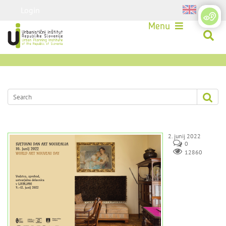
Login
Menu
2. junij 2022
0
12860