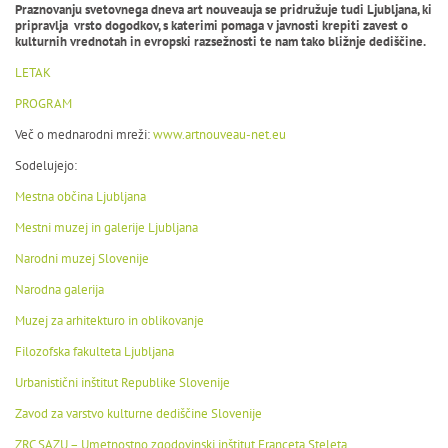
Praznovanju svetovnega dneva art nouveauja se pridružuje tudi Ljubljana, ki
pripravlja vrsto dogodkov, s katerimi pomaga v javnosti krepiti zavest o
kulturnih vrednotah in evropski razsežnosti te nam tako bližnje dediščine.
LETAK
PROGRAM
Več o mednarodni mreži:
www.artnouveau-net.eu
Sodelujejo:
Mestna občina Ljubljana
Mestni muzej in galerije Ljubljana
Narodni muzej Slovenije
Narodna galerija
Muzej za arhitekturo in oblikovanje
Filozofska fakulteta Ljubljana
Urbanistični inštitut Republike Slovenije
Zavod za varstvo kulturne dediščine Slovenije
ZRC SAZU – Umetnostno zgodovinski inštitut Franceta Steleta