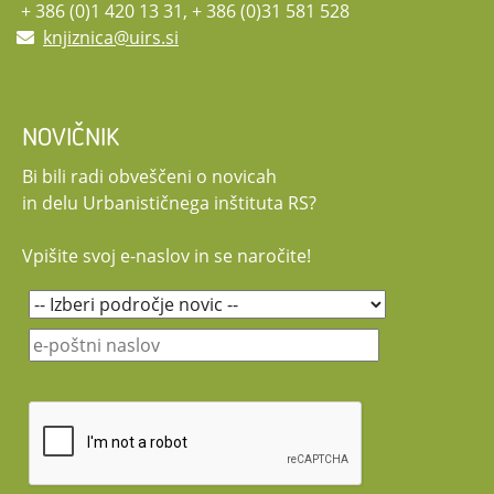
okroglih mizah, kjer se bodo še dodatno osvetlile teme, ki nas
+ 386 (0)1 420 13 31, + 386 (0)31 581 528
čakajo na poti k doseganju podnebne nevtralnosti v naslednjih
knjiznica@uirs.si
letih.
Vabimo Vas, da dogodek promovirate tudi po svojih
oglaševalskih kanalih.
NOVIČNIK
Bi bili radi obveščeni o novicah
in delu Urbanističnega inštituta RS?
Vpišite svoj e-naslov in se naročite!