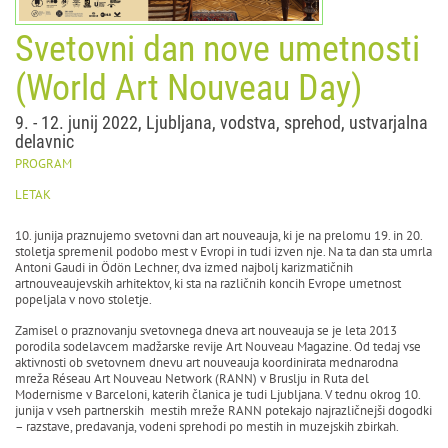
Svetovni dan nove umetnosti
(World Art Nouveau Day)
9. - 12. junij 2022, Ljubljana, vodstva, sprehod, ustvarjalna
delavnic
PROGRAM
LETAK
10. junija praznujemo svetovni dan art nouveauja, ki je na prelomu 19. in 20.
stoletja spremenil podobo mest v Evropi in tudi izven nje. Na ta dan sta umrla
Antoni Gaudi in Ödön Lechner, dva izmed najbolj karizmatičnih
artnouveaujevskih arhitektov, ki sta na različnih koncih Evrope umetnost
popeljala v novo stoletje.
Zamisel o praznovanju svetovnega dneva art nouveauja se je leta 2013
porodila sodelavcem madžarske revije Art Nouveau Magazine. Od tedaj vse
aktivnosti ob svetovnem dnevu art nouveauja koordinirata mednarodna
mreža Réseau Art Nouveau Network (RANN) v Bruslju in Ruta del
Modernisme v Barceloni, katerih članica je tudi Ljubljana. V tednu okrog 10.
junija v vseh partnerskih mestih mreže RANN potekajo najrazličnejši dogodki
– razstave, predavanja, vodeni sprehodi po mestih in muzejskih zbirkah.