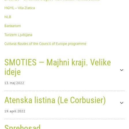
MGML – Vila Zlatica
NLB
Bankarium
Turizem Ljubljana
Cultural Routes of the Council of Europe programme
SMOTIES — Majhni kraji. Velike
ideje
13. maj 2022
13. maj 2022
Atenska listina (Le Corbusier)
0
12019
19. april 2022
19. april 2022
Sprehosad
0