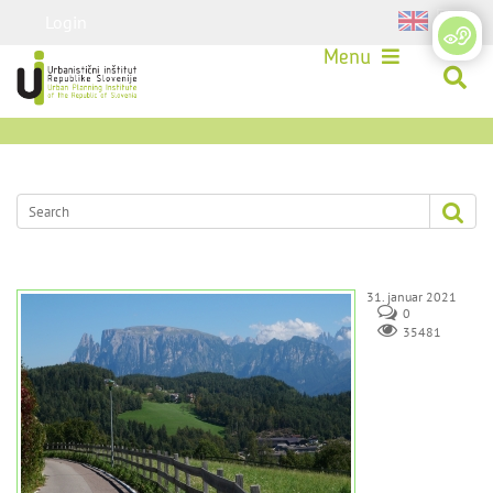
Login
Menu
31. januar 2021
0
35481