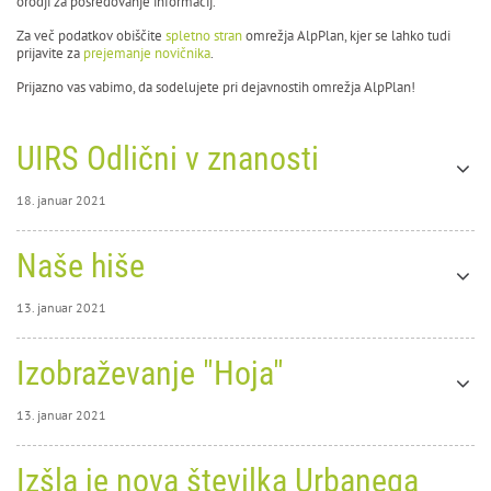
orodji za posredovanje informacij.
Za več podatkov obiščite
spletno stran
omrežja AlpPlan, kjer se lahko tudi
prijavite za
prejemanje novičnika
.
Prijazno vas vabimo, da sodelujete pri dejavnostih omrežja AlpPlan!
UIRS Odlični v znanosti
18. januar 2021
18. januar 2021
Naše hiše
0
13554
UIRS
13. januar 2021
Odlični
13. januar 2021
Izobraževanje "Hoja"
0
v
13430
Naše
13. januar 2021
hiše
13. januar 2021
Izšla je nova številka Urbanega
0