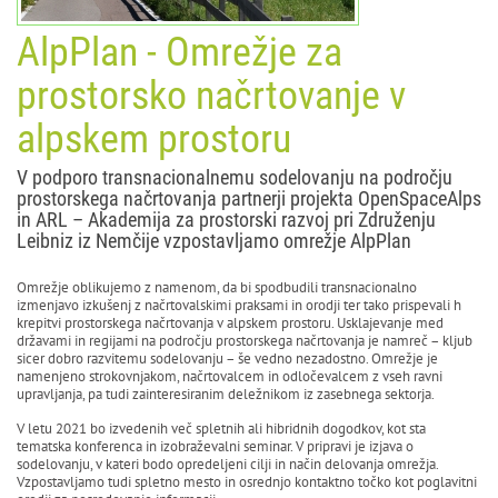
AlpPlan - Omrežje za
prostorsko načrtovanje v
alpskem prostoru
V podporo transnacionalnemu sodelovanju na področju
prostorskega načrtovanja partnerji projekta OpenSpaceAlps
in ARL – Akademija za prostorski razvoj pri Združenju
Leibniz iz Nemčije vzpostavljamo omrežje AlpPlan
Omrežje oblikujemo z namenom, da bi spodbudili transnacionalno
izmenjavo izkušenj z načrtovalskimi praksami in orodji ter tako prispevali h
krepitvi prostorskega načrtovanja v alpskem prostoru. Usklajevanje med
državami in regijami na področju prostorskega načrtovanja je namreč – kljub
sicer dobro razvitemu sodelovanju – še vedno nezadostno. Omrežje je
namenjeno strokovnjakom, načrtovalcem in odločevalcem z vseh ravni
upravljanja, pa tudi zainteresiranim deležnikom iz zasebnega sektorja.
V letu 2021 bo izvedenih več spletnih ali hibridnih dogodkov, kot sta
tematska konferenca in izobraževalni seminar. V pripravi je izjava o
sodelovanju, v kateri bodo opredeljeni cilji in način delovanja omrežja.
Vzpostavljamo tudi spletno mesto in osrednjo kontaktno točko kot poglavitni