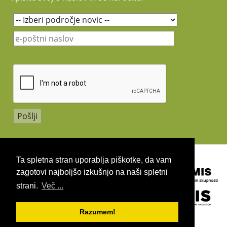
Lepo vabljeni!
Avtor fotografije: Simon Koblar
Copyright 2026 by UIRS
Ta spletna stran uporablja piškotke, da vam
zagotovi najboljšo izkušnjo na naši spletni
strani.
Več ...
Razumem!